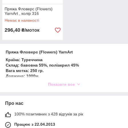
Пряжа Фловерс (Flowers)
YarnArt , колір 316
Немає в наявності
296,40
₴/моток
Пряжа Фловерс (Flowers) YarnArt
Країна: Туреччина
Склад: бавовна 55%, поліакрил 45%
Вага мотка: 250 гр.
Довжина: 1000м.
Пряжа Фловерс фірми YarnArt бавовна з акрилом
Показати все
відмінно підходить для в'язання як одягу, так і
аксесуарів. Нитка в'яжеться спицями (2-3 мм), а гачком
(2,5-3 мм).
Про нас
Пряжа цікава переходом квітів. У ній поєднуються кілька
відтінків, що гармонують між собою. Вибираючи цю
100% позитивних з 428 відгуків за рік
пряжу, можна не замислюватися над візерунком. Навіть
проста лицьова гладь виглядатиме чудово через
Працює з 22.04.2013
ефектне колірне рішення.