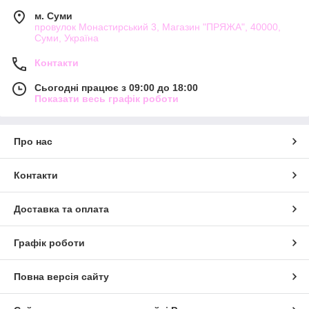
м. Суми
До складу пряжі входить акрил, що надає
провулок Монастирський 3, Магазин "ПРЯЖА", 40000,
зносостійкості. В'язане полотно не розтягується,
Суми, Україна
петельки лягають рівно. А головне, що одного мотка
вистачає на виріб середнього розміру.
Контакти
Є й інші кольори у цій назві.
Сьогодні працює з 09:00 до 18:00
Для замовлення потрібного кольору передзвоніть нам,
Показати весь графік роботи
або надішліть замовлення ел.поштою:
handmade.sumy@gmail.com
Догляд: ручне прання.
Про нас
Контакти
Приблизна витрата пряжі Фловерс (Flowers) YarnArt на
виріб з коротким рукавом (спиці)
Доставка та оплата
44 розмір
200 г
Графік роботи
48 розмір
250 г
Повна версія сайту
50 розмір
400 г