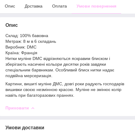
Опис
Доставка
Оплата
Умови повернення
Опис
Склад: 100% бавовна
Метраж: 8 м в 6 складань
Виробник: DMC
Країна: Франція
Нитки муліне DMC відрізняються яскравим блиском і
зберігають насичені кольори десятки років завдяки
спеціальним барвникам. Особливий блиск нитки надає
подвійна мерсеризація.
Картини, вишиті муліне ДМС, довгі роки радують господарів
вишивки своєю незмінною красою. Муліне не змінює колір
навіть при багаторазових праннях.
Приховати
Умови доставки