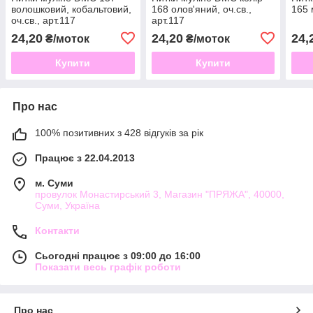
волошковий, кобальтовий,
168 олов'яний, оч.св.,
165 
оч.св., арт.117
арт.117
24,20
24,20
24,
₴/моток
₴/моток
Купити
Купити
Про нас
100% позитивних з 428 відгуків за рік
Працює з 22.04.2013
м. Суми
провулок Монастирський 3, Магазин "ПРЯЖА", 40000,
Суми, Україна
Контакти
Сьогодні працює з 09:00 до 16:00
Показати весь графік роботи
Про нас