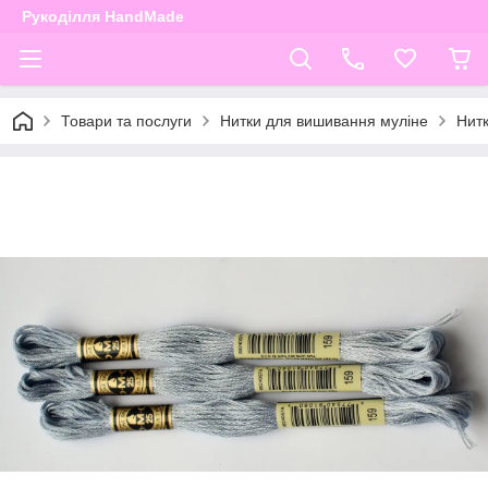
Рукоділля HandMade
Товари та послуги
Нитки для вишивання муліне
Нит