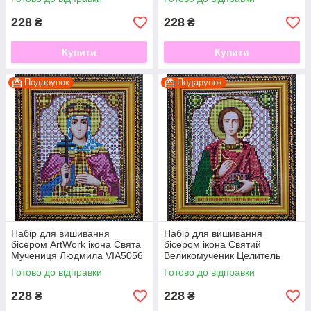
228
228
₴
₴
Купити
Купити
Подарунок
Подарунок
Набір для вишивання
Набір для вишивання
бісером ArtWork ікона Свята
бісером ікона Святий
Мучениця Людмила VIA5056
Великомученик Целитель
Пантелеймон VIA5068
Готово до відправки
Готово до відправки
228
228
₴
₴