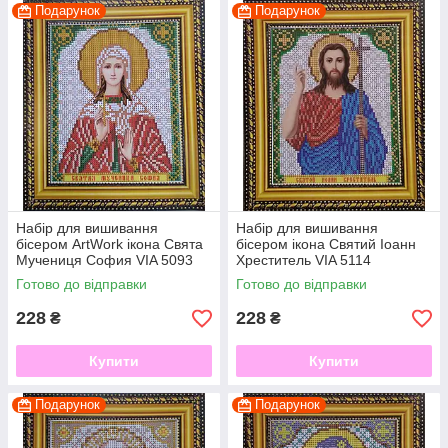
Подарунок
Подарунок
Набір для вишивання
Набір для вишивання
бісером ArtWork ікона Свята
бісером ікона Святий Іоанн
Мучениця София VIA 5093
Хреститель VIA 5114
Готово до відправки
Готово до відправки
228
228
₴
₴
Купити
Купити
Подарунок
Подарунок