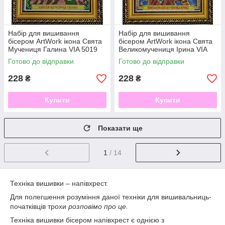
Набір для вишивання
Набір для вишивання
бісером ArtWork ікона Свята
бісером ArtWork ікона Свята
Мучениця Галина VIA 5019
Великомучениця Ірина VIA
5023
Готово до відправки
Готово до відправки
228
228
₴
₴
Купити
Купити
Показати ще
1
/ 14
Техніка вишивки – напівхрест.
Для полегшення розуміння даної техніки для вишивальниць-
початківців трохи
розповімо про це.
Техніка вишивки бісером напівхрест є однією з