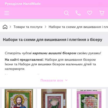
Рукоділля HandMade
Товари та послуги
Набори та схеми для вишивання і пле
Набори та схеми для вишивання і плетіння з бісеру
Створіть чудові
картини вишиті бісером
своїми руками!
На сайті представлені:
Набори для вишивання бісером
Ікони та Набори для вишивки бісером маленьких дітей та
натюрморти.
Мистецтво вишивки бісером не лише дозволяє вам
реалізувати свої творчі здібності, а й створити унікальні
Показати все
витвори мистецтва. Якщо ви захоплені створенням ікон або
натюрмортів, набори для вишивання бісером – це ідеальний
спосіб втілити ваші творчі та духовні прагнення до життя. У
цій статті ми розглянемо, як набори для вишивання бісером,
які представлені на нашому сайті, допоможуть вам створити
красиві картини бісером власними руками.