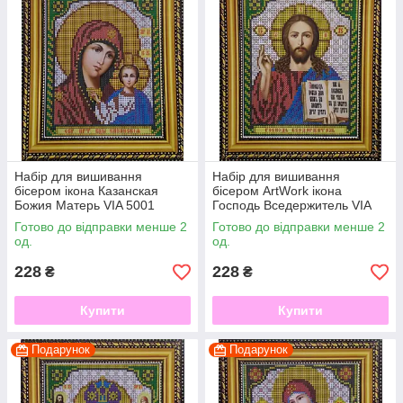
посібники з покроковими інструкціями, які допоможуть вам
розібратися в процесі вишивки, інструкція з кількістю та
номерами кольорів, які необхідні для вишивки бісеру. В
наборах використовуєтся Техніка вишивки – напівхрест.
Запрошуємо вас приєднатися до багатьох шанувальників
вишивки бісером!
Набір для вишивання
Набір для вишивання
бісером ікона Казанская
бісером ArtWork ікона
Божия Матерь VIA 5001
Господь Вседержитель VIA
5002
Готово до відправки менше 2
Готово до відправки менше 2
од.
од.
228
228
₴
₴
Купити
Купити
Подарунок
Подарунок