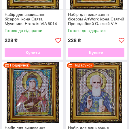
Набір для вишивання
Набір для вишивання
бісером ікона Свята
бісером ArtWork ікона Святий
Мучениця Наталія VIA 5014
Преподобний Олексій VIA
5015
Готово до відправки
Готово до відправки
228
228
₴
₴
Купити
Купити
Подарунок
Подарунок
Набір для вишивання
Набір для вишивання