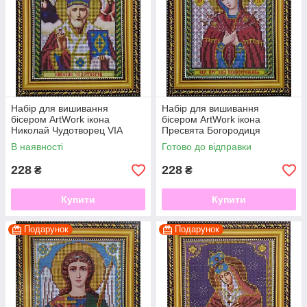
Набір для вишивання
Набір для вишивання
бісером ArtWork ікона
бісером ArtWork ікона
Николай Чудотворец VIA
Пресвята Богородиця
5003
Семистрельная VIA 5004
В наявності
Готово до відправки
228
228
₴
₴
Купити
Купити
Подарунок
Подарунок