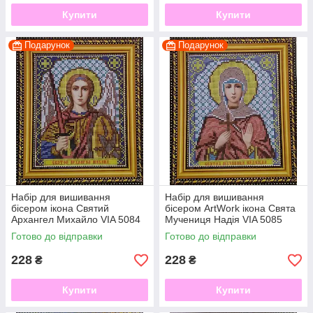
Купити
Купити
Подарунок
Подарунок
Набір для вишивання
Набір для вишивання
бісером ікона Святий
бісером ArtWork ікона Свята
Архангел Михайло VIA 5084
Мучениця Надія VIA 5085
Готово до відправки
Готово до відправки
228
228
₴
₴
Купити
Купити