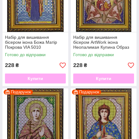
Набір для вишивання
Набір для вишивання
бісером ікона Божа Матір
бісером ArtWork ікона
Покрова VIA 5010
Неопалимая Купина Образ
ПреСвятий Богородицы VIA
Готово до відправки
Готово до відправки
5011
228
228
₴
₴
Купити
Купити
Подарунок
Подарунок