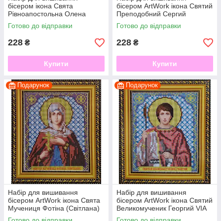
бісером ікона Свята
бісером ArtWork ікона Святий
Рівноапостольна Олена
Преподобний Сергий
VIA5020
Радонежский VIA 5034
Готово до відправки
Готово до відправки
228
228
₴
₴
Купити
Купити
Подарунок
Подарунок
Набір для вишивання
Набір для вишивання
бісером ArtWork ікона Свята
бісером ArtWork ікона Святий
Мучениця Фотіна (Світлана)
Великомученик Георгий VIA
VIA 5037
5043
Готово до відправки
Готово до відправки