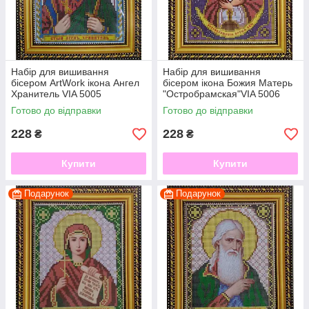
Набір для вишивання
Набір для вишивання
бісером ArtWork ікона Ангел
бісером ікона Божия Матерь
Хранитель VIA 5005
"Остробрамская"VIA 5006
Готово до відправки
Готово до відправки
228
228
₴
₴
Купити
Купити
Подарунок
Подарунок