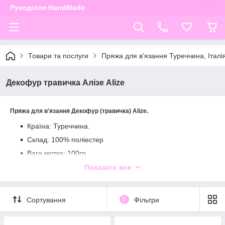
Рукоділля HandMade
Товари та послуги
Пряжа для в'язання Туреччина, Італі
Декофур травичка Алізе Alize
Пряжа для в'язання Декофур (травичка) Alize.
Країна: Туреччина.
Склад: 100% поліестер
Вага мотка: 100гр.
Довжина 110 м
Показати все
Пряжа
Декофур (травичка) Alize нитка рівномірної товщини з
створюють неповторні
ворсинками різної довжини. З цієї пряжі
моделі з ефектом хутра, її використовують для обробки
Сортування
0
Фільтри
в'язаних речей або в якості основної пряжі. Це можуть
бути накидки, ошатні кофти, карнавальні костюми, шарфи,