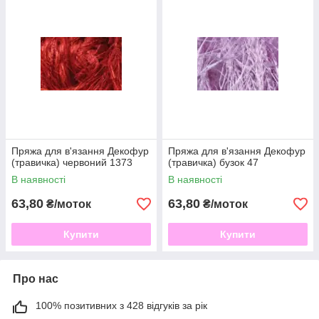
шапки, іграшки, предмети інтер'єру. Відмінна пряжа для
в'язання м'яких іграшок.
Догляд: ручне прання при температурі до 30
0
. Сушити на
горизонтальній поверхні.
Рекомендовані спиці: 3,5 ― 4,5 мм.
Пряжа для в'язання Декофур
Пряжа для в'язання Декофур
(травичка) червоний 1373
(травичка) бузок 47
В наявності
В наявності
63,80
63,80
₴/моток
₴/моток
Купити
Купити
Про нас
100% позитивних з 428 відгуків за рік