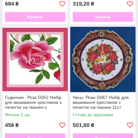
684
319,20
₴
₴
Купити
Купити
Годинник . Роза G052 Набір
Часы. Розы G067 Набір для
для вишивання хрестиком з
вишивання хрестиком з
печаттю на тканині з
печаттю на тканині 11ст
механізмом 11ст
Менше 2 од.
Готово до відправки
456
501,60
₴
₴