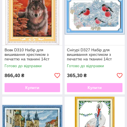
Позитивний відгук від Анни 08.12.2021 р:
"Товар
відповідає заявленим характеристикам. Канва щільна,
малюнок на канві чіткий, всі кольори ниточок в комплекті.
Відправили в той же день, на наступний вже отримала. Всім
задоволена"
Вовк D310 Набір для
Снігурі D327 Набір для
вишивання хрестиком з
вишивання хрестиком з
печаттю на тканині 14ст
печаттю на тканині 14ст
Готово до відправки
Готово до відправки
866,40
365,30
₴
₴
Купити
Купити