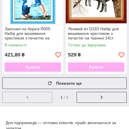
Закохані на березі R005
Лінивий кіт D183 Набір для
Набір для вишивання
вишивання хрестиком з
хрестиком з печаттю на
печаттю на тканині 14ст
тканині 14ст
В наявності
Готово до відправки
421,80
529
₴
₴
Купити
Купити
Показати ще
1
/ 6
Для підприємців ― оптових клієнтів, прайс висилається за
запитом.