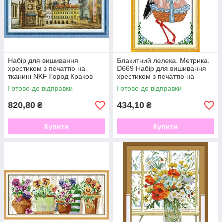
Набір для вишивання
Блакитний лелека. Метрика.
хрестиком з печаттю на
D669 Набір для вишивання
тканині NKF Город Краков
хрестиком з печаттю на
14ст F238
тканині 14ст
Готово до відправки
Готово до відправки
820,80
434,10
₴
₴
Купити
Купити