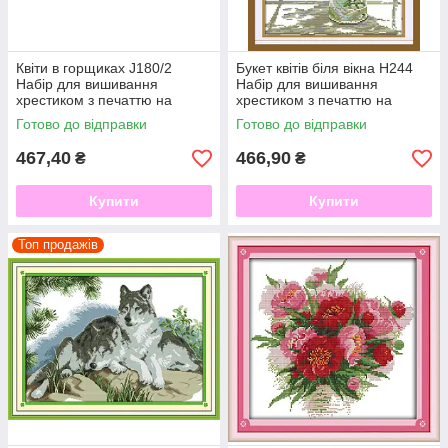
Квіти в горщиках J180/2
Букет квітів біля вікна H244
Набір для вишивання
Набір для вишивання
хрестиком з печаттю на
хрестиком з печаттю на
тканині 14ст
тканині 14ст
Готово до відправки
Готово до відправки
467,40
466,90
₴
₴
Купити
Купити
Топ продажів