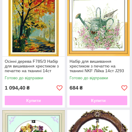
Осінні дерева F785/3 Набір
Набір для вишивання
для вишивання хрестиком з
хрестиком з печаттю на
печаттю на тканині 14ст
тканині NKF Лійка 14ст J293
Готово до відправки
Готово до відправки
1 094,40
684
₴
₴
Купити
Купити