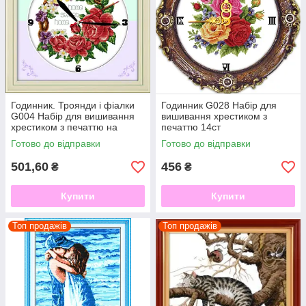
Годинник. Троянди і фіалки
Годинник G028 Набір для
G004 Набір для вишивання
вишивання хрестиком з
хрестиком з печаттю на
печаттю 14ст
тканині 11ст
Готово до відправки
Готово до відправки
501,60
456
₴
₴
Купити
Купити
Топ продажів
Топ продажів