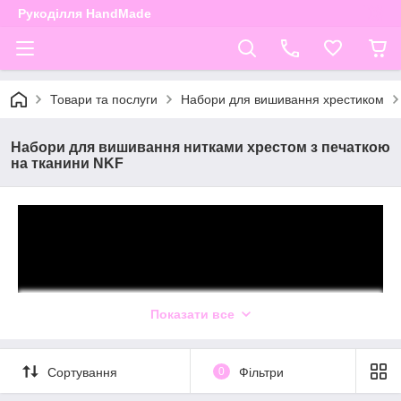
Рукоділля HandMade
Товари та послуги
Набори для вишивання хрестиком
Набори для вишивання нитками хрестом з печаткою
на тканини NKF
Показати все
До склад
у кожного
набору
для вишивання входить:
канва з
Сортування
0
Фільтри
нанесеним малюнком, муліне, кольорова символьна схема,
дві голки.