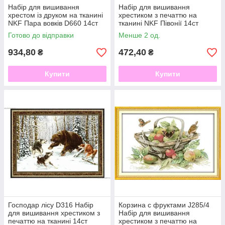
Набір для вишивання
Набір для вишивання
хрестом із друком на тканині
хрестиком з печаттю на
NKF Пара вовків D660 14ст
тканині NKF Півонії 14ст
H605
Готово до відправки
Менше 2 од.
934,80
472,40
₴
₴
Купити
Купити
Господар лісу D316 Набір
Корзина с фруктами J285/4
для вишивання хрестиком з
Набір для вишивання
печаттю на тканині 14ст
хрестиком з печаттю на