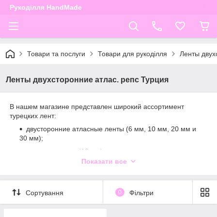
Рукоділля HandMade
Товари та послуги
Товари для рукоділля
Ленты двух
Ленты двухсторонние атлас. репс Турция
В нашем магазине представлен широкий ассортимент
турецких лент:
двусторонние атласные ленты (6 мм, 10 мм, 20 мм и
30 мм);
репсовая лента (10 мм);
Показати все
атласная декоративная с золотистой люрексовой
нитью.
Все ленты очень отличного качества. Атласные ленты -
Сортування
0
Фільтри
двухсторонние, отличаются износоустойчивостью при
многократных стирках. Лента немного утолщена по краям,
что придает ей дополнительную плотность.Вы сможете