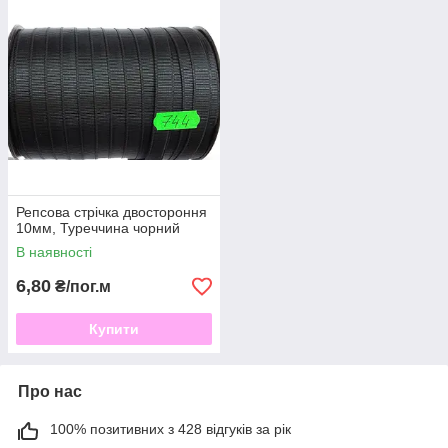
прекрасно оформить как элементы одежды так и
праздничный букет невесты.
Огромная цветовая гамма предоставляет безграничные
возможности для:
Вышивки лентами (используются атласные и
капроновые ленты различной ширины);
Для украшений (для заколок и резиночек используют
в основном атласные и репсовые ленты. Бусы и
браслеты собираются с использованием атласных
лент. Также атласные ленты применяются для
Репсова стрічка двостороння
изготовления цветочков в технике канзаши);
10мм, Туреччина чорний
В наявності
Для поделок и открыток (применяются все виды
лент);
6,80
₴/пог.м
Для декора помещений (лентами украшают свадьбы,
дни рождения, различные торжества. Используют как
Купити
однотонные ленты так и с нанесенным на них
рисунком);
Декор одежды (ленты придают вещам особый шарм
Про нас
и красоту).
100% позитивних з 428 відгуків за рік
Стрічки надають виробам виразність і витонченість.