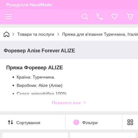
Рукоділля HandMade
Товари та послуги
Пряжа для в'язання Туреччина, Італі
Форевер Алізе Forever ALIZE
Пряжа Форевер ALIZE
Країна: Туреччина.
Виробник: Alize (Алізе)
Склад: мікрофібра 100%
Вага мотка: 50 г
Показати все
Довжина в мотку: 300 м
Рекомендований розмір спиць: 2,5 - 3,5
Сортування
0
Фільтри
Рекомендований розмір гачка: 0,75 - 1,5
Пряжа м'яка, приємна на дотик,
хороша
у використанні, не