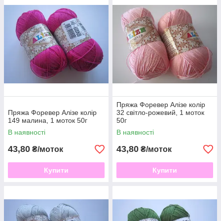
вимагає особливого догляду. Нитки тонкі міцні, не плутаються
у в'язці, мають гарний блиск. Яскрава насичена палітра
кольорів ниток. Після прання не втрачає колір, відмінно
тримає форму виробу, не вигорає на сонці. Хороша
альтернатива бавовни.
Пряжа Форевер Алізе колір
Пряжа Форевер Алізе колір
32 світло-рожевий, 1 моток
149 малина, 1 моток 50г
50г
В наявності
В наявності
43,80
43,80
₴/моток
₴/моток
Купити
Купити