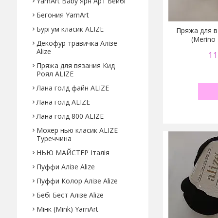
YarnArt Baby Ярн Арт Бейбі
Бегония YarnArt
Бургум класик ALIZE
Пряжа для в
(Merino
Декофур травичка Алізе
Alize
11
Пряжа для вязания Кид
Роял ALIZE
Лана голд файн ALIZE
Лана голд ALIZE
Лана голд 800 ALIZE
Мохер нью класик ALIZE
Туреччина
НЬЮ МАЙСТЕР Італія
Пуффи Алізе Alize
Пуффи Колор Алізе Alize
Бебі Бест Алізе Alize
Мінк (Mink) YarnArt