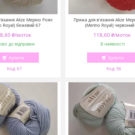
'язання Alize Меріно Роял
Пряжа для в'язання Alize Мер
o Royal) бежевий 67
(Merino Royal) червоний
8,60 ₴/моток
118,60 ₴/моток
ово до відправки
В наявності
Купити
Купити
67
56