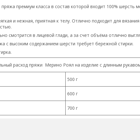
 пряжа премиум класса в состав которой входит 100% шерсть ме
ягкая и нежная, приятная к телу. Отлично подходит для вязания
стью.
но смотрится в лицевой глади, а за счет объёма отлично выгляд
жа с высоким содержанием шерсти требует бережной стирки.
тирка.
ьный расход пряжи Мерино Роял на изделие с длинным рукавом
500 г
600 г
700 г