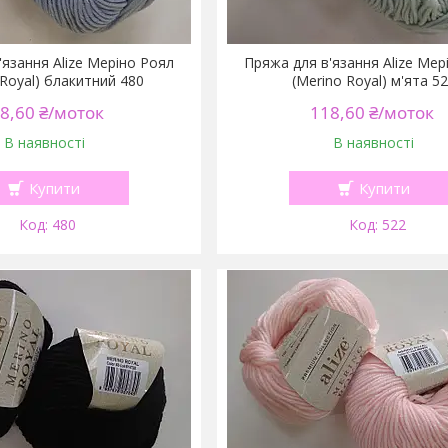
'язання Alize Меріно Роял
Пряжа для в'язання Alize Мер
 Royal) блакитний 480
(Merino Royal) м'ята 5
8,60 ₴/моток
118,60 ₴/моток
В наявності
В наявності
Купити
Купити
480
522