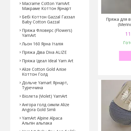
Macrame Cotton YarnArt
Макраме Коттон Ярнарт
Бебі Коттон Gazzal Газзал
Пряжа для в
Baby Cotton Gazzal
(Merin
Пряжа Фловерс (Flowers)
11
YarnArt
Гот
Льон 160 Ярна Італія
Пряжа Діва Diva ALIZE
Пряжа Ідеал Ideal Yarn Art
Alize Cotton Gold Алізе
Коттон Голд
Дольче Yarnart Ярнарт,
Туреччина
Віолета (Violet) YarnArt
Ангора голд симли Alize
Angora Gold Simli
YarnArt Alpine Alpaca
Альпін альпака