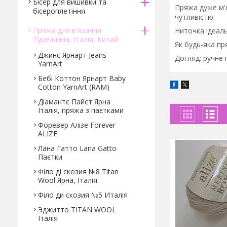
Бісер для вишивки та
Пряжа дуже м'я
бісероплетіння
чутливістю.
Пряжа для в'язання
Ниточка ідеаль
Туреччина, Італія, Китай
Як будь-яка п
Джинс Ярнарт Jeans
Догляд: ручне 
YarnArt
Бебі Коттон Ярнарт Baby
Cotton YarnArt (RAM)
Діамантє Пайєт Ярна
Італія, пряжа з паєтками
Форевер Алізе Forever
ALIZE
Лана Гатто Lana Gatto
Паєтки
Філо ді скозия №8 Titan
Wool Ярна, Італія
Філо ди скозия №5 Италія
Эджитто TITAN WOOL
Італія