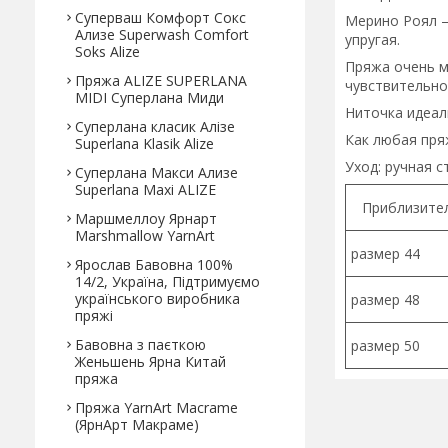
Суперваш Комфорт Сокс
Мерино Роял –
Ализе Superwash Comfort
упругая.
Soks Alize
Пряжа очень м
Пряжа ALIZE SUPERLANA
чувствительно
MIDI Cуперлана Миди
Ниточка идеаль
Суперлана класик Алізе
Как любая пря
Superlana Klasik Alize
Уход: ручная с
Суперлана Макси Ализе
Superlana Maxi ALIZE
Приблизител
Маршмеллоу Ярнарт
Marshmallow YarnArt
размер 44
Ярослав Бавовна 100%
14/2, Україна, Підтримуємо
українського виробника
размер 48
пряжі
Бавовна з паєткою
размер 50
Женьшень Ярна Китай
пряжа
Пряжа YarnArt Macrame
(ЯрнАрт Макраме)