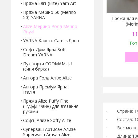
Пряжа Еліт (Elite) Yarn Art
Пряжа Меріно 50 (Merino
50) YARNA
Пряжа для в
(Meri
Alize Мерино Роял Merino
Royal
11
YARNA Каресс Caress Ярна
Гот
Софт Дрім Ярна Soft
Dream YARNA
Пух норки COOMAMUU
(синя бирка)
Ангора Голд Алізе Alize
Ангора Преміум Ярна
Італія
Пряжа Alize Puffy Fine
(Пуффі Файн) для в'язання
· Страна: Т
руками
· Состав: 10
Софті Ализе Softy Alize
· Вес мотка: 
Суперваш Артисан Ализе
Superwash Artisan Alize
· Длина: 100