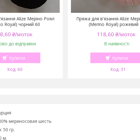
'язання Alize Меріно Роял
Пряжа для в'язання Alize Мер
no Royal) чорний 60
(Merino Royal) рожевий
8,60 ₴/моток
118,60 ₴/моток
ово до відправки
В наявності
Купити
Купити
60
31
урция
0% мериносовая шесть
50 гр.
 м.