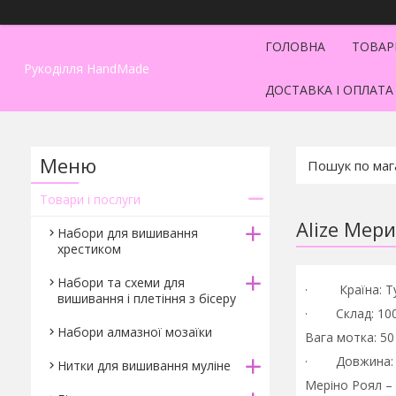
ГОЛОВНА
ТОВАР
Рукоділля HandMade
ДОСТАВКА І ОПЛАТА
Товари і послуги
Alize Мери
Набори для вишивання
хрестиком
Набори та схеми для
· Країна: Ту
вишивання і плетіння з бісеру
· Склад: 100
Набори алмазної мозаїки
Вага мотка: 50 
· Довжина: 1
Нитки для вишивання муліне
Меріно Роял – 