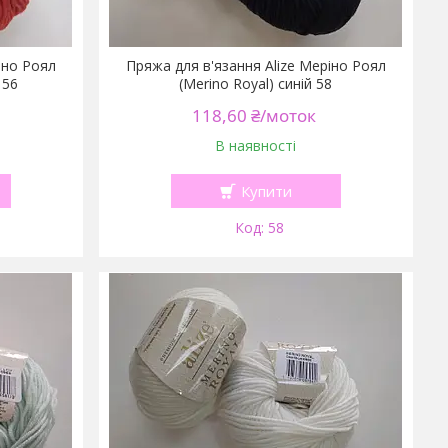
іно Роял
Пряжа для в'язання Alize Меріно Роял
 56
(Merino Royal) синій 58
118,60 ₴/моток
В наявності
Купити
58