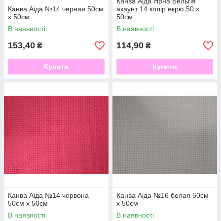
Канва Аіда Ярна Бельгія
Канва Аіда №14 черная 50см
акаунт 14 колір екрю 50 х
х 50см
50см
В наявності
В наявності
153,40
114,90
₴
₴
Купити
Купити
Канва Аіда №14 червона
Канва Аіда №16 белая 50см
50см х 50см
х 50см
В наявності
В наявності