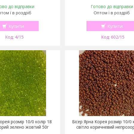
ово до відправки
Готово до відправки
том і в роздріб
Оптом і в роздріб
Купити
Купити
4/15
602/15
орея розмір 10/0 колір 18
Бісер Ярна Корея розмір 10/0 
орий зелено жовтий 50г
світло коричневий непрозо