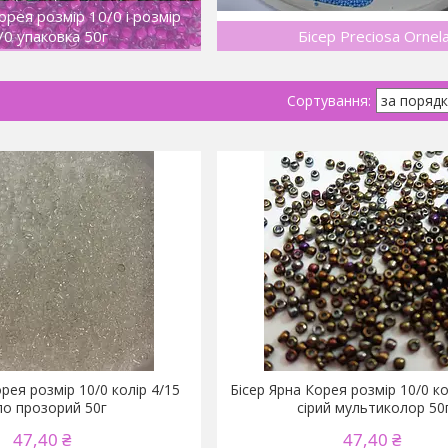
орея розмір 10/0 і розмір
/0 упаковка 50г
Бісер Preciosa Ornel
рея розмір 10/0 колір 4/15
Бісер Ярна Корея розмір 10/0 ко
ло прозорий 50г
сірий мультиколор 50
47,40 ₴
47,40 ₴