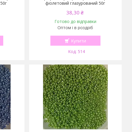
 50г
фіолетовий глазурований 50г
38,30 ₴
Готово до відправки
Оптом і в роздріб
Купити
514