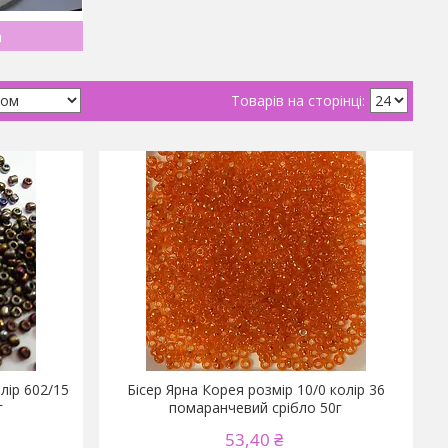
a
лір 602/15
Бісер Ярна Корея розмір 10/0 колір 36
г
помаранчевий срібло 50г
53,40 ₴