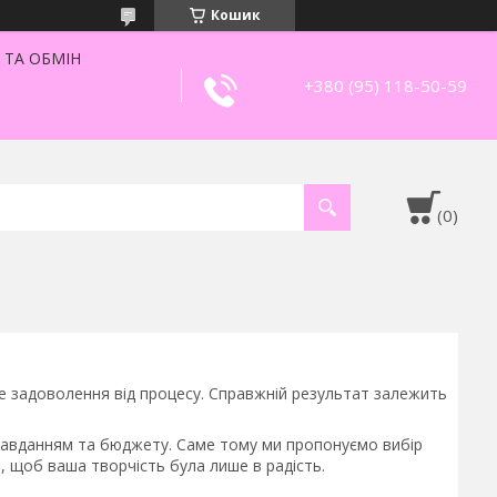
Кошик
 ТА ОБМІН
+380 (95) 118-50-59
аше задоволення від процесу. Справжній результат залежить
 завданням та бюджету. Саме тому ми пропонуємо вибір
)
, щоб ваша творчість була лише в радість.