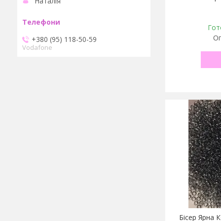
Наталія
Гот
Оп
+380 (95) 118-50-59
Vodafone
Бісер Ярна К