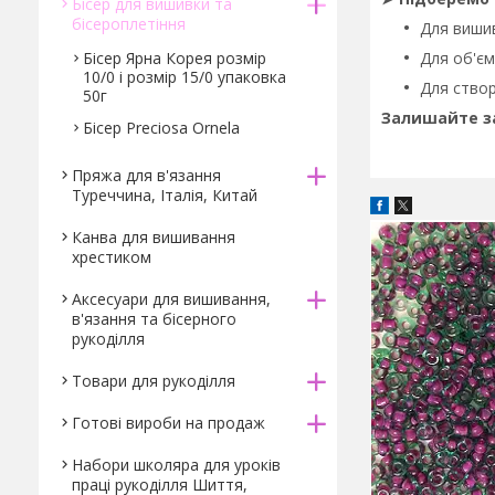
Бісер для вишивки та
бісероплетіння
Для вишив
Бісер Ярна Корея розмір
Для об'єм
10/0 і розмір 15/0 упаковка
Для створ
50г
Залишайте за
Бісер Preciosa Ornela
Пряжа для в'язання
Туреччина, Італія, Китай
Канва для вишивання
хрестиком
Аксесуари для вишивання,
в'язання та бісерного
рукоділля
Товари для рукоділля
Готові вироби на продаж
Набори школяра для уроків
праці рукоділля Шиття,