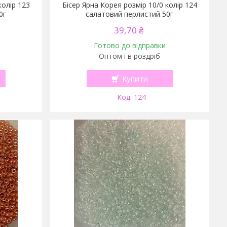
колір 123
Бісер Ярна Корея розмір 10/0 колір 124
0г
салатовий перлистий 50г
39,70 ₴
Готово до відправки
Оптом і в роздріб
Купити
124