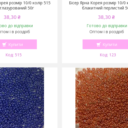
орея розмір 10/0 колір 515
Бісер Ярна Корея розмір 10/0 
 глазурований 50г
блакитний перлистий 5
38,30 ₴
38,30 ₴
ово до відправки
Готово до відправки
том і в роздріб
Оптом і в роздріб
Купити
Купити
515
123