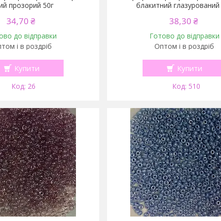
рий прозорий 50г
блакитний глазурований
34,70 ₴
38,30 ₴
ово до відправки
Готово до відправки
том і в роздріб
Оптом і в роздріб
Купити
Купити
26
510