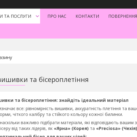
И ТА ПОСЛУГИ
ПРО НАС
КОНТАКТИ
ПОВЕРНЕННЯ
 вишивки та бісероплетіння
шивки та бісероплетіння: знайдіть ідеальний матеріал
визначає все: рівномірність вишивки, аккуратність плетіння та в
форми, чіткого калібру та стійкого кольору кожної билинки.
наскільки важливо підібрати матеріали, які відповідають вашим
серу від таких лідерів, як
«Ярна» (Корея)
та
«Preciosa» (Чехія
оптимальний бісер для ваших цілей: