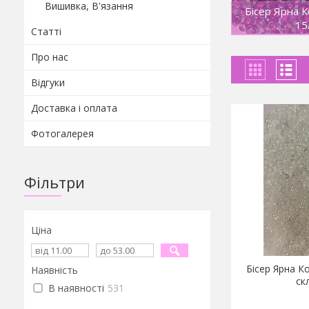
Вишивка, В'язання
Бісер Ярна К
15
Статті
Про нас
Відгуки
Доставка і оплата
Фотогалерея
Фільтри
Ціна
Бісер Ярна Ко
Наявність
ск
В наявності
531