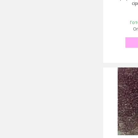
сі
Гот
Оп