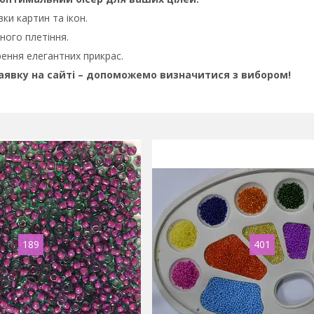
ки картин та ікон.
ного плетіння.
ення елегантних прикрас.
явку на сайті – допоможемо визначитися з вибором!
189
401