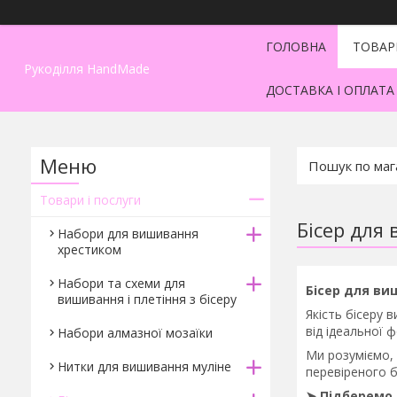
ГОЛОВНА
ТОВАР
Рукоділля HandMade
ДОСТАВКА І ОПЛАТА
Товари і послуги
Бісер для
Набори для вишивання
хрестиком
Набори та схеми для
Бісер для ви
вишивання і плетіння з бісеру
Якість бісеру 
від ідеальної 
Набори алмазної мозаїки
Ми розуміємо, 
Нитки для вишивання муліне
перевіреного бі
➤ Підберемо 