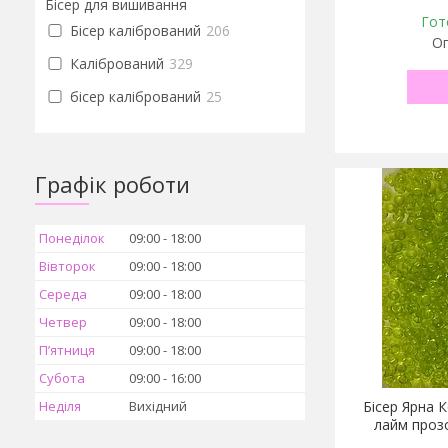
Бісер для вишивання
Гот
Бісер калібрований
206
Оп
Калібрований
329
бісер калібрований
25
Графік роботи
Понеділок
09:00
18:00
Вівторок
09:00
18:00
Середа
09:00
18:00
Четвер
09:00
18:00
Пʼятниця
09:00
18:00
Субота
09:00
16:00
Неділя
Вихідний
Бісер Ярна К
лайм проз