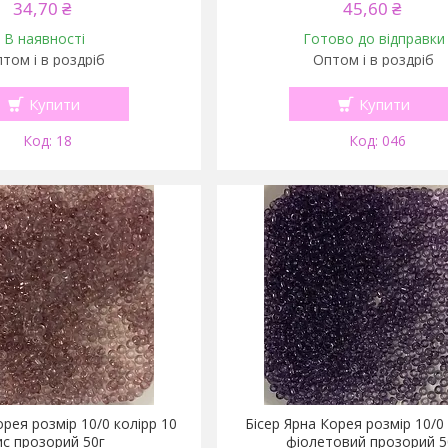
34,70 ₴
45,60 ₴
В наявності
Готово до відправки
том і в роздріб
Оптом і в роздріб
Купити
Купити
18
046
орея розмір 10/0 колірр 10
Бісер Ярна Корея розмір 10/0 
ис прозорий 50г
фіолетовий прозорий 5