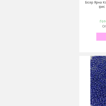
Бісер Ярна К
ірис
Гот
Оп