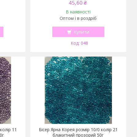
45,60 ₴
В наявності
Оптом і в роздріб
Купити
048
колір 11
Бісер Ярна Корея розмір 10/0 колір 21
0г
блакитний прозорий 50г