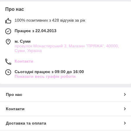
Виріб виходить м'яким, приємним до тіла. Відмінно
тримає форму як у спицях, так і в гачку. Нитка середня
Про нас
по товщині, не дуже щільного кручення.
100% позитивних з 428 відгуків за рік
Догляд: ручне прання.
Працює з 22.04.2013
Приблизна витрата пряжі Ідеал на виріб з довгим рукавом
(спиці)
м. Суми
провулок Монастирський 3, Магазин "ПРЯЖА", 40000,
Суми, Україна
розмір 44
300 г
Контакти
розмір 48
400 г
Сьогодні працює з 09:00 до 16:00
Показати весь графік роботи
розмір 50
500 г
Про нас
Контакти
Доставка та оплата