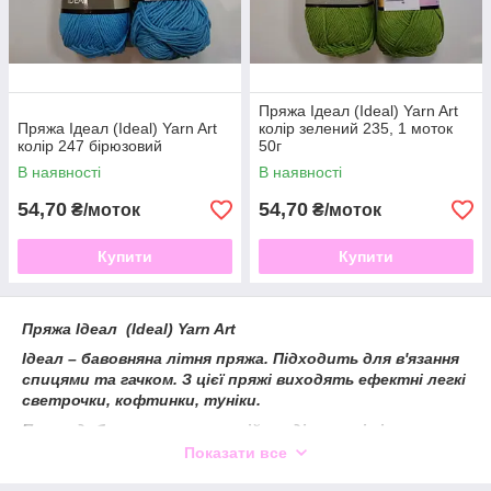
Пряжа Ідеал (Ideal) Yarn Art
Пряжа Ідеал (Ideal) Yarn Art
колір зелений 235, 1 моток
колір 247 бірюзовий
50г
В наявності
В наявності
54,70
54,70
₴/моток
₴/моток
Купити
Купити
Пряжа Ідеал (Ideal) Yarn Art
Ідеал – бавовняна літня пряжа. Підходить для в'язання
спицями та гачком. З цієї пряжі виходять ефектні легкі
светрочки, кофтинки, туніки.
Пряжа добре лягає в лицьовій гладі, ажурні візерунки
виглядають чудово. Можна використовувати
Показати все
комбіновані візерунки з кіс, ажурів та гладіна.