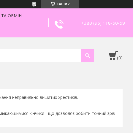
Кошик
 ТА ОБМІН
+380 (95) 118-50-59
скання неправильно вишитих хрестиків.
 смыкающимися кінчики - що дозволяє робити точний зріз