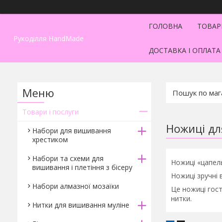
ГОЛОВНА
ТОВАР
Рукоділля HandMade
ДОСТАВКА І ОПЛАТА
Товари і послуги
Ножиці д
Набори для вишивання
хрестиком
Набори та схеми для
Ножиці «цапель
вишивання і плетіння з бісеру
Ножиці зручні 
Набори алмазної мозаїки
Це ножиці гост
нитки.
Нитки для вишивання муліне