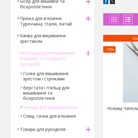
Бісер для вишивки та
бісероплетіння
Пряжа для в'язання
Туреччина, Італія, Китай
Канва для вишивання
За
хрестиком
–10%
Аксесуари для вишивання,
в'язання та бісерного
рукоділля
Голки для вишивання
хрестом і стрічками
Верстати і п'яльці для
вишивання та
бісероплетіння
Ножиці для вишивальниці
Ножиці Чапель
Спиці, гачки для в'язання
Товари для рукоділля