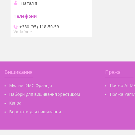
Наталія
+380 (95) 118-50-59
Vodafone
Вишивання
Пряжа
Муліне DMC Франція
Пряжа ALIZ
Набори для вишивання хрестиком
Пряжа YarnA
Канва
Верстати для вишивання