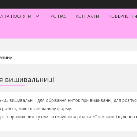
И ТА ПОСЛУГИ
ПРО НАС
КОНТАКТИ
ПОВЕРНЕННЯ
ля вишивальниці
ки» вишивальні - для обрізання ниток при вишиванні, для розпу
в роботі, мають спеціальну форму.
рі, з правильним кутом заточування різальної частини і щільно