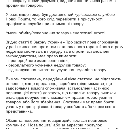
- є розрахунковий документ, виданий споживачеві разом з 
проданим товаром.

У разі, якщо товар був доставлений кур’єрською службою 
Нової Пошти, то його слід перевірити в присутності 
працівника служби при отриманні товару.

Умови обміну/повернення товару неналежної якості

Згідно статті 8 Закону України «Про захист прав споживачів» 
у разі виявлення протягом встановленого гарантійного строку 
недоліків споживач, в порядку та в строки, встановлені 
законодавством, має право вимагати:

- пропорційного зменшення ціни;

- безоплатного усунення недоліків товару;

- відшкодування витрат на усунення недоліків товару.

Вимоги споживача, передбачені цією статтею, не підлягають 
втіленню, якщо продавець, виробник (підприємство, що 
задовольняє вимоги споживача, встановлені частиною 
першою цієї статті) доведуть, що недоліки товару виникли 
внаслідок порушення споживачем правил користування 
товаром або його зберігання. Споживач має право брати 
участь у перевірці якості товару особисто або через свого 
представника.

Обмін та повернення товарів здійснюється поштовою 
компанією "Нова пошта" або за адресою провулок 