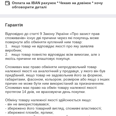
Оплата на IBAN рахунок * Чекаю на дзвінок * хочу
обговорити деталі
Гарантія
Відповідно до статті 9 Закону України «Про захист прав 
споживачів» існує дві причини через які покупець може 
повернути або обміняти куплений ним товар:

1.   якщо товар не відповідає якості про яку заявляв 
виробник;

2.   якщо товар повністю відповідає всім вимогам, але з 
якоїсь причини не влаштовує покупця.

Споживач має право обміняти непродовольчий товар 
належної якості на аналогічний у продавця, у якого він був 
придбаний, якщо товар не задовольнив його за формою, 
габаритами, фасоном, кольором, розміром або якщо з інших 
причин не може бути ним використаний за призначенням. 
Споживач має право на обмін товару належної якості 
протягом 14 днів, не враховуючи день покупки.

Обміну товару належної якості здійснюється якщо:

- він не використовувався;

- збережено його товарний вигляд, споживчі властивості;

- збережені пломби, ярлики;
