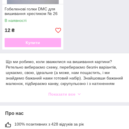
Гобеленові голки DMC для
вишивання хрестиком № 26
В наявності
12
₴
Купити
Що ми робимо, коли зважилися на вишивання картини?
Ретельно вибираємо схему, перебираємо безліч варіантів,
шукаємо, свою, ідеальне (а може, нам пощастить, і ми
знайдемо бажаний нами готовий набір). Знайшовши бажаний
малюнок, підбираємо канву, скрупульозно і з натхненням
перебираємо кольори ниток… Прихоплюємо всілякі
Показати все
кольорові олівці та маркери для розмітки, п'яльця, шукаємо
зручне місце і… приступаємо до роботи? А нічого ми не
забули? Як же така маленька, але абсолютно незамінна
помічниця - голка для вишивання?
Про нас
Часто ми на питання про те, яка ж голочка потрібно
відповідаємо: «Сама звичайна. Це ж голки, що з них
100% позитивних з 428 відгуків за рік
станеться?». І забуваємо про масу нюансів і характеристик