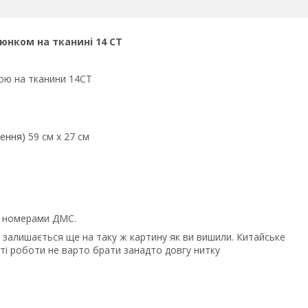
юнком на тканині 14 СТ
кою на тканини 14СТ
лення)
59 см х 27 см
.
й номерами ДМС.
 залишається ще на таку ж картину як ви вишили. Китайське
сті роботи не варто брати занадто довгу нитку