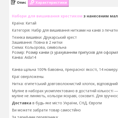
Опис
Характеристики
Набори для вишивання хрестиком
з нанесеним мал
Країна: Китай
Категорія: Набір для вишивання нитками на канві з печат
Техніка вишивки: Друкарський хрест
Зашивання: Повна в 2 нитки
Схема: Кольорова, символьна
Розмір:
Розмір канви (з урахуванням припусків для оформ
Канва: Aida14
Канва щільна 100% бавовна, прекрасної якості, 14 номеру
Краї оверложены.
Нитка: єгипетський довговолокнистий хлопок, відповідни
Муліне в наборах укомплектовано в достатній кількості ―
муліне не линяють, кольори яскраві, соковиті. Для зручно
Доставка
в будь-яке місто України, СНД, Європи
Ви можете забрати товар самостійно
За тарифами перевізника: