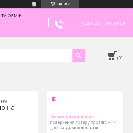
Кошик
 ТА ОБМІН
+380 (95) 118-50-59
для
тю на
повернення товару протягом 14
днів
за домовленістю