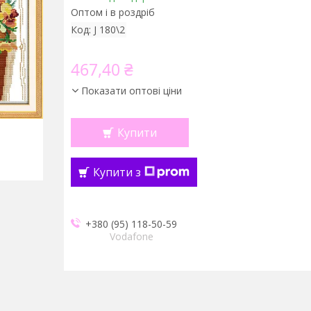
Оптом і в роздріб
Код:
J 180\2
467,40 ₴
Показати оптові ціни
Купити
Купити з
+380 (95) 118-50-59
Vodafone