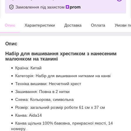
Замовлення під захистом
Опис
Характеристики
Доставка
Оплата
Умови п
Опис
Набір для вишивання хрестиком з нанесеним
малюнком на тканині
Країна: Китай
Категорія: Набір для вишивання нитками на канві
Техніка вишивки: Несчетний хрест
Зашивання: Повна в 2 нитки
Схема: Кольорова, символьна
Розмір: загальний розмір роботи 61 см х 37 см
Канва: Aida14
Канва щільна 100% бавовна, прекрасної якості, 14
номеру.