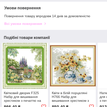
Умови повернення
Повернення товару впродовж 14 днів за домовленістю
Всі умови повернення
Подібні товари компанії
Квітковий дворик F325
Квіти в білій порцеляні
Натю
Набір для вишивання
H766 Набір для
для 
хрестиком з печаттю на
вишивання хрестиком з
з пе
тканині 14ст
печаттю на тканині 14ст
866,40
850,40
912
₴
₴