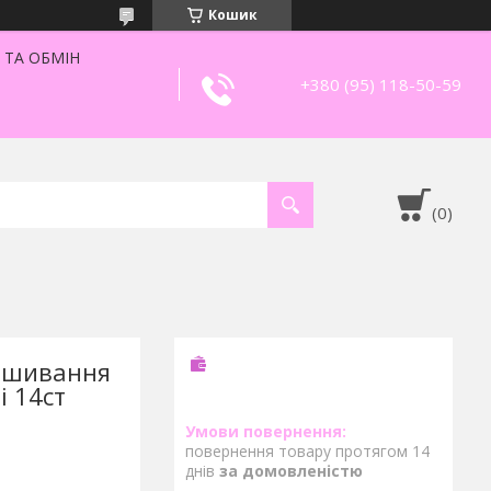
Кошик
 ТА ОБМІН
+380 (95) 118-50-59
вишивання
і 14ст
повернення товару протягом 14
днів
за домовленістю