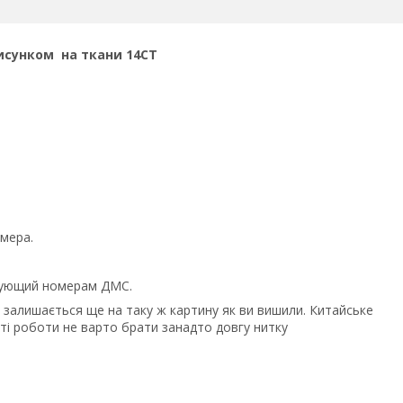
сунком на ткани 14СТ
мера.
твующий номерам ДМС.
 залишається ще на таку ж картину як ви вишили. Китайське
сті роботи не варто брати занадто довгу нитку