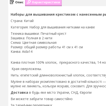
Опис
Характеристики
Наборы для вышивания крестиком с нанесенным ри
Страна: Китай
Категория: Набор для вышивания нитками на канве
Техника вышивки: Печатный крест
Зашивка: Полная в 2 нити
Схема: Цветная символьная
Размер: общий размер работы 41 см х 41 см
Канва: Aida14
Канва плотная 100% хлопок, прекрасного качества, 14 но
Края оверложены.
Нить: египетский длинноволокнистый хлопок, соответс
Муліне в наборах укомплектовано в достатній кількості ―
муліне не линяють, кольори яскраві, соковиті. Для зручно
Доставка
в будь-яке місто України, СНД, Європи
Ви можете забрати товар самостійно
За тарифами перевізника: