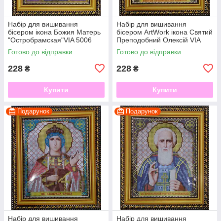
Набір для вишивання
Набір для вишивання
бісером ікона Божия Матерь
бісером ArtWork ікона Святий
"Остробрамская"VIA 5006
Преподобний Олексій VIA
5015
Готово до відправки
Готово до відправки
228
228
₴
₴
Купити
Купити
Подарунок
Подарунок
Набір для вишивання
Набір для вишивання