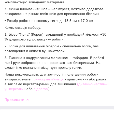
комплектацію вкладених матеріалів.
• Техніка вишивання: шов – напівхрест, можливо додаткове
використання різних типів швів для пришивання бісерин.
• Розмір роботи в готовому вигляді: 13,5 см х 17,0 см
Комплектація набору:
1. Бісер "Ярна" (Корея), вкладений у необхідній кількості +30
% додатково від розрахунку роботи.
2. Голка для вишивання бісером - спеціальна голка, без
потовщення в області вушка-отвори.
3. Тканина з надрукованим малюнком – габардин. В роботі
лик і руки зображення не прошиваються бисеринами. На
схемі чітко позначені місця для проколу голки.
Наша рекомендація: для зручності і полегшення роботи
використовуйте
прямокутні п'яльця
- прямокутник або рамка,
а так само верстати-рамки для вишивання
(диванно-настільні
,
універсальні
або
підлогові
).
Приховати