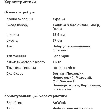
Характеристики
Основні атрибути
Країна виробник
Україна
Склад набору
Тканина з малюнком, Бісер,
Голка
Ширина
13.5 см
Висота
17 см
Тип
Набір для вишивання
бісером
Тип тканини
Габардин
Кількість кольорів бісеру
11-15
Тематика вишивки
Ікони, релігія
Вид бісеру
Вогник, Прозорий,
Непрозорий, Матовий,
Фарбований,
Напівпрозорий, Перлинний,
Глянсовий
Користувальницькі характеристики
Виробник
ArtWork
Вид
Набори для вишивання