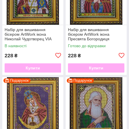
Набір для вишивання
Набір для вишивання
бісером ArtWork ікона
бісером ArtWork ікона
Николай Чудотворец VIA
Пресвята Богородиця
5003
Семистрельная VIA 5004
В наявності
Готово до відправки
228
228
₴
₴
Купити
Купити
Подарунок
Подарунок