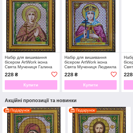
Набір для вишивання
Набір для вишивання
Набі
бісером ArtWork ікона
бісером ArtWork ікона
бісе
Свята Мучениця Галина
Свята Мучениця Людмила
Свят
VIA 5019
VIA5056
(Сві
228
228
228
₴
₴
Купити
Купити
Акційні пропозиції та новинки
Подарунок
Подарунок