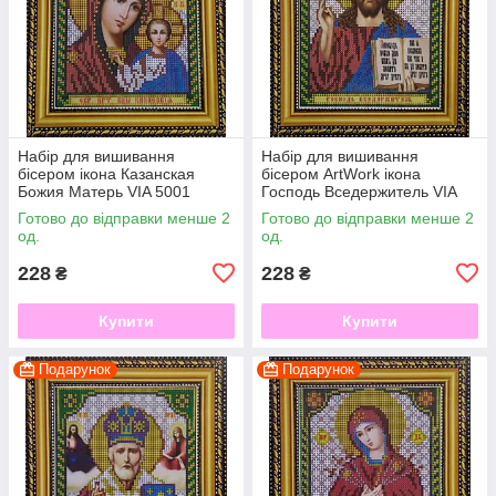
Набір для вишивання
Набір для вишивання
бісером ікона Казанская
бісером ArtWork ікона
Божия Матерь VIA 5001
Господь Вседержитель VIA
5002
Готово до відправки менше 2
Готово до відправки менше 2
од.
од.
228
228
₴
₴
Купити
Купити
Подарунок
Подарунок