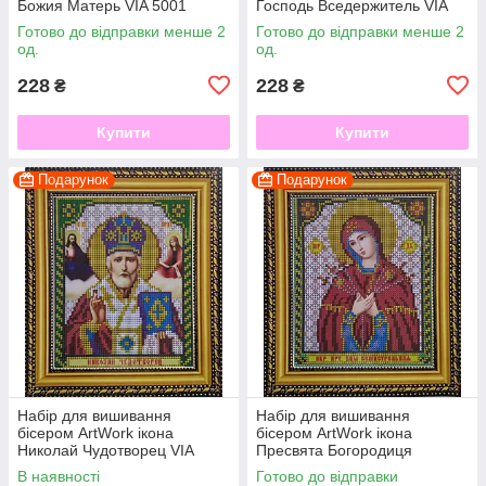
Божия Матерь VIA 5001
Господь Вседержитель VIA
5002
Готово до відправки менше 2
Готово до відправки менше 2
од.
од.
228
228
₴
₴
Купити
Купити
Подарунок
Подарунок
Набір для вишивання
Набір для вишивання
бісером ArtWork ікона
бісером ArtWork ікона
Николай Чудотворец VIA
Пресвята Богородиця
5003
Семистрельная VIA 5004
В наявності
Готово до відправки