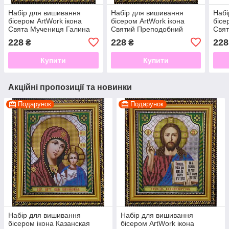
Набір для вишивання
Набір для вишивання
Набі
бісером ArtWork ікона
бісером ArtWork ікона
бісе
Свята Мучениця Галина
Святий Преподобний
Свят
VIA 5019
Сергий Радонежский VIA
Геор
228
228
228
₴
₴
5034
Купити
Купити
Акційні пропозиції та новинки
Подарунок
Подарунок
Набір для вишивання
Набір для вишивання
бісером ікона Казанская
бісером ArtWork ікона