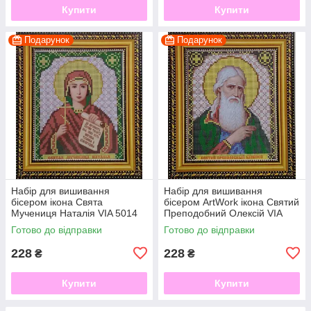
Купити
Купити
Подарунок
Подарунок
Набір для вишивання
Набір для вишивання
бісером ікона Свята
бісером ArtWork ікона Святий
Мучениця Наталія VIA 5014
Преподобний Олексій VIA
5015
Готово до відправки
Готово до відправки
228
228
₴
₴
Купити
Купити