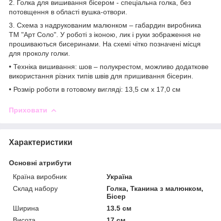
2. Голка для вишивання бісером - спеціальна голка, без
потовщення в області вушка-отвори.
3. Схема з надрукованим малюнком – габардин виробника
ТМ "Арт Соло". У роботі з іконою, лик і руки зображення не
прошиваються бисеринами. На схемі чітко позначені місця
для проколу голки.
• Техніка вишивання: шов – полукрестом, можливо додаткове
використання різних типів швів для пришивання бісерин.
• Розмір роботи в готовому вигляді: 13,5 см х 17,0 см
Приховати
Характеристики
Основні атрибути
Країна виробник
Україна
Склад набору
Голка, Тканина з малюнком,
Бісер
Ширина
13.5 см
Висота
17 см