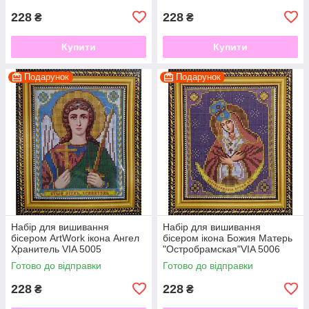
228
228
₴
₴
Купити
Купити
Подарунок
Подарунок
Набір для вишивання
Набір для вишивання
бісером ArtWork ікона Ангел
бісером ікона Божия Матерь
Хранитель VIA 5005
"Остробрамская"VIA 5006
Готово до відправки
Готово до відправки
228
228
₴
₴