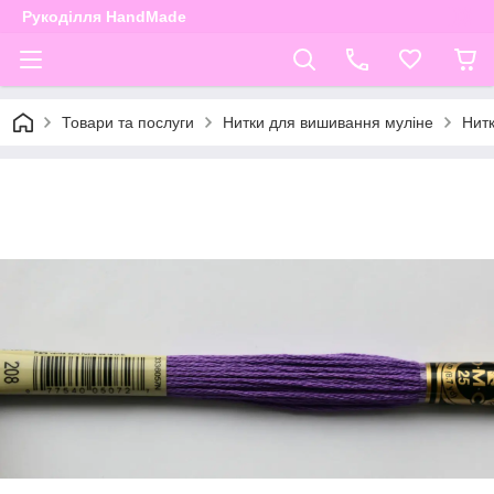
Рукоділля HandMade
Товари та послуги
Нитки для вишивання муліне
Нит