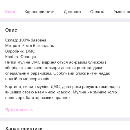
Опис
Характеристики
Доставка
Оплата
Умови п
Опис
Склад: 100% бавовна
Метраж: 8 м в 6 складань
Виробник: DMC
Країна: Франція
Нитки муліне DMC відрізняються яскравим блиском і
зберігають насичені кольори десятки років завдяки
спеціальним барвникам. Особливий блиск нитки надає
подвійна мерсеризація.
Картини, вишиті муліне ДМС, довгі роки радують господарів
вишивки своєю незмінною красою. Муліне не змінює колір
навіть при багаторазових праннях.
Приховати
Характеристики