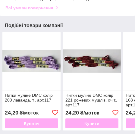
Всі умови повернення
Подібні товари компанії
Нитки муліне DMC колір
Нитки муліне DMC колір
Нитк
209 лаванда, т., арт.117
221 рожевих мушлів, оч.т.,
168 
арт.117
арт.
24,20
24,20
24,
₴/моток
₴/моток
Купити
Купити