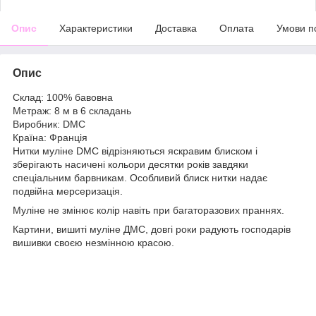
Опис
Характеристики
Доставка
Оплата
Умови п
Опис
Склад: 100% бавовна
Метраж: 8 м в 6 складань
Виробник: DMC
Країна: Франція
Нитки муліне DMC відрізняються яскравим блиском і
зберігають насичені кольори десятки років завдяки
спеціальним барвникам. Особливий блиск нитки надає
подвійна мерсеризація.
Муліне не змінює колір навіть при багаторазових праннях.
Картини, вишиті муліне ДМС, довгі роки радують господарів
вишивки своєю незмінною красою.