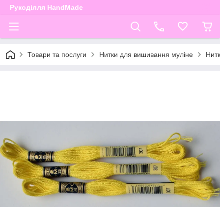
Рукоділля HandMade
Товари та послуги
Нитки для вишивання муліне
Нит