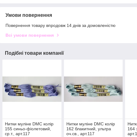
Умови повернення
Повернення товару впродовж 14 днів за домовленістю
Всі умови повернення
Подібні товари компанії
Нитки муліне DMC колір
Нитки муліне DMC колір
Нитк
155 синьо-фіолетовий,
162 блакитний, ультра
164 
ср.т., арт.117
оч.св., арт.117
арт.