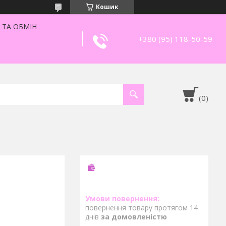
Кошик
 ТА ОБМІН
+380 (95) 118-50-59
повернення товару протягом 14
днів
за домовленістю