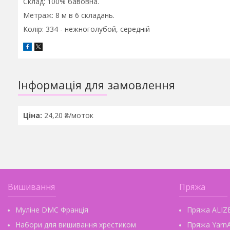
Склад: 100% бавовна.
Метраж: 8 м в 6 складань.
Колір: 334 - нежноголубой, середній
Інформація для замовлення
Ціна:
24,20 ₴/моток
Вишивання
Пряжа
Муліне DMC Франція
Пряжа ALIZ
Набори для вишивання хрестиком
Пряжа YarnA