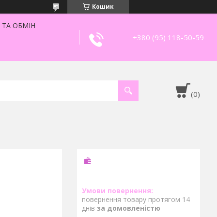
Кошик
 ТА ОБМІН
+380 (95) 118-50-59
повернення товару протягом 14
днів
за домовленістю