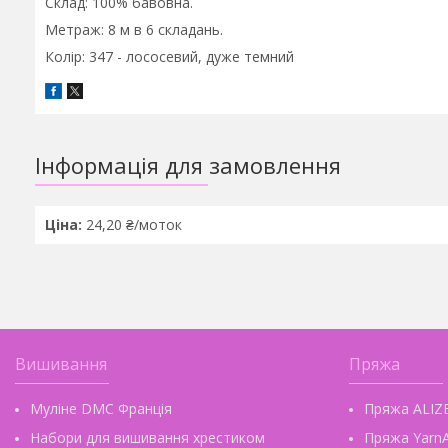
Склад: 100% бавовна.
Метраж: 8 м в 6 складань.
Колір: 347 - лососевий, дуже темний
Інформація для замовлення
Ціна:
24,20 ₴/моток
Вишивання
Пряжа
Муліне DMC Франція
Пряжа ALIZ
Набори для вишивання хрестиком
Пряжа YarnA