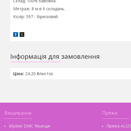
Склад: 100% бавовна.
Метраж: 8 м в 6 складань.
Колір: 597 - бірюзовий.
Інформація для замовлення
Ціна:
24,20 ₴/моток
Вишивання
Пряжа
Муліне DMC Франція
Пряжа ALIZ