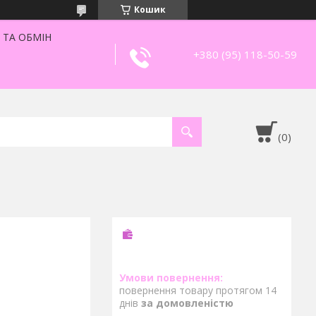
Кошик
 ТА ОБМІН
+380 (95) 118-50-59
повернення товару протягом 14
днів
за домовленістю