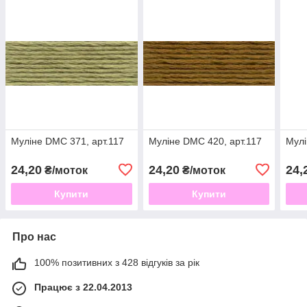
Муліне DMC 371, арт.117
Муліне DMC 420, арт.117
Мулі
24,20
24,20
24,
₴/моток
₴/моток
Купити
Купити
Про нас
100% позитивних з 428 відгуків за рік
Працює з 22.04.2013