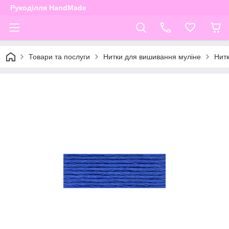
Рукоділля HandMade
Товари та послуги
Нитки для вишивання муліне
Нит