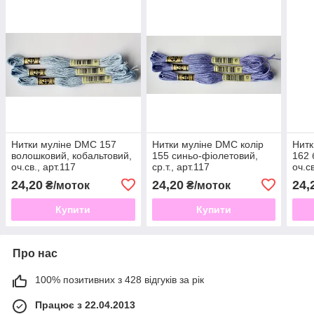
Нитки муліне DMC 157
Нитки муліне DMC колір
Нитк
волошковий, кобальтовий,
155 синьо-фіолетовий,
162 
оч.св., арт.117
ср.т., арт.117
оч.св
24,20
24,20
24,
₴/моток
₴/моток
Купити
Купити
Про нас
100% позитивних з 428 відгуків за рік
Працює з 22.04.2013