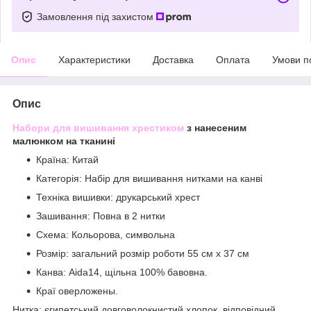
Замовлення під захистом
Опис
Характеристики
Доставка
Оплата
Умови п
Опис
Набори для вишивання хрестиком
з нанесеним
малюнком на тканині
Країна: Китай
Категорія: Набір для вишивання нитками на канві
Техніка вишивки: друкарський хрест
Зашивання: Повна в 2 нитки
Схема: Кольорова, символьна
Розмір: загальний розмір роботи 55 см х 37 см
Канва: Aida14, щільна 100% бавовна.
Краї оверложены.
Нитка: єгипетський довговолокнистий хлопок, відповідний