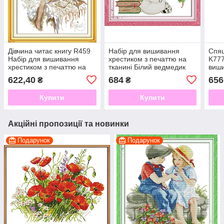
Дівчина читає книгу R459
Набір для вишивання
Спящ
Набір для вишивання
хрестиком з печаттю на
K777
хрестиком з печаттю на
тканині Білий ведмедик
виши
тканині 14ст
D109/2 11ст
печа
622,40
684
656
₴
₴
Купити
Купити
Акційні пропозиції та новинки
Подарунок
Подарунок