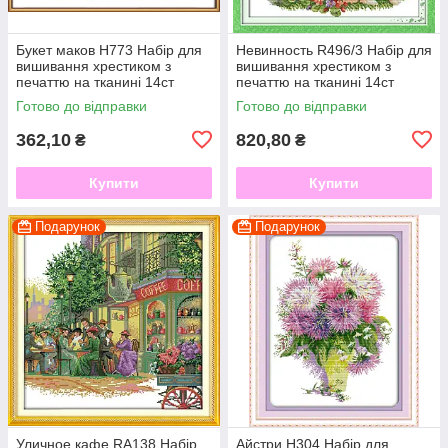
Букет маков H773 Набір для
Невинность R496/3 Набір для
вишивання хрестиком з
вишивання хрестиком з
печаттю на тканині 14ст
печаттю на тканині 14ст
Готово до відправки
Готово до відправки
362,10
820,80
₴
₴
Купити
Купити
Подарунок
Подарунок
Уличное кафе RA138 Набір
Айстри H304 Набір для