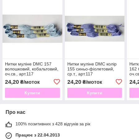
Нитки муліне DMC 157
Нитки муліне DMC колір
Нитк
волошковий, кобальтовий,
155 синьо-фіолетовий,
162 
оч.св., арт.117
ср.т., арт.117
оч.св
24,20
24,20
24,
₴/моток
₴/моток
Купити
Купити
Про нас
100% позитивних з 428 відгуків за рік
Працює з 22.04.2013