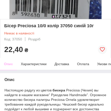
Бісер Preciosa 10/0 колір 37050 синій 10г
Немає в наявності
Код: 37050
Роздріб
22,40
₴
Опис
Характеристики
Доставка
Оплата
Умови п
Опис
Настоящую радугу из цветов
бисера
Preciosa (Чехия) вы
найдете в нашем магазине” Рукоделие Handmade”. Огромное
количество бисера палитры Preciosa Ornela удовлетворит
требование каждой рукодельницы. Чешский бисер идеально
подойдет к любой вышивке и подчеркнет все достоинства