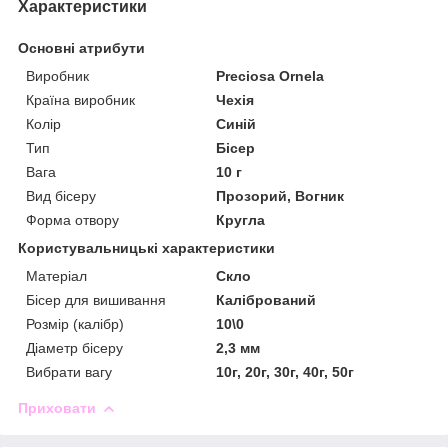
Характеристики
Основні атрибути
Виробник
Preciosa Ornela
Країна виробник
Чехія
Колір
Синій
Тип
Бісер
Вага
10 г
Вид бісеру
Прозорий, Вогник
Форма отвору
Кругла
Користувальницькі характеристики
Матеріал
Скло
Бісер для вишивання
Калібрований
Розмір (калібр)
10\0
Діаметр бісеру
2,3 мм
Вибрати вагу
10г, 20г, 30г, 40г, 50г
Приховати