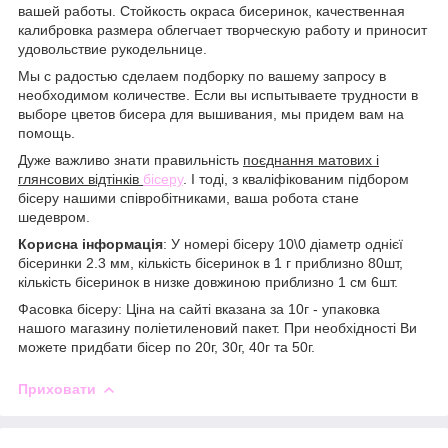
вашей работы. Стойкость окраса бисеринок, качественная
калибровка размера облегчает творческую работу и приносит
удовольствие рукодельнице.
Мы с радостью сделаем подборку по вашему запросу в
необходимом количестве. Если вы испытываете трудности в
выборе цветов бисера для вышивания, мы придем вам на
помощь.
Дуже важливо знати правильність
поєднання матових і
глянсових відтінків
бісеру
. І тоді, з кваліфікованим підбором
бісеру нашими співробітниками, ваша робота стане
шедевром.
Корисна інформація
: У номері бісеру 10\0 діаметр однієї
бісеринки 2.3 мм, кількість бісеринок в 1 г приблизно 80шт,
кількість бісеринок в низке довжиною приблизно 1 см 6шт.
Фасовка бісеру: Ціна на сайті вказана за 10г - упаковка
нашого магазину поліетиленовий пакет. При необхідності Ви
можете придбати бісер по 20г, 30г, 40г та 50г.
Приховати