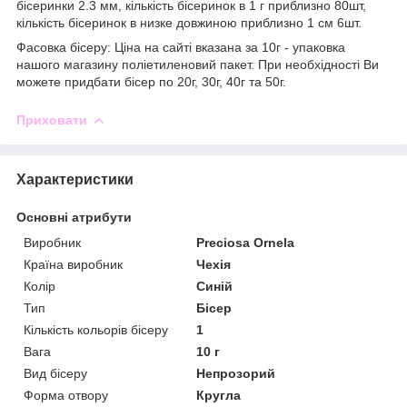
бісеринки 2.3 мм, кількість бісеринок в 1 г приблизно 80шт,
кількість бісеринок в низке довжиною приблизно 1 см 6шт.
Фасовка бісеру: Ціна на сайті вказана за 10г - упаковка
нашого магазину поліетиленовий пакет. При необхідності Ви
можете придбати бісер по 20г, 30г, 40г та 50г.
Приховати
Характеристики
Основні атрибути
Виробник
Preciosa Ornela
Країна виробник
Чехія
Колір
Синій
Тип
Бісер
Кількість кольорів бісеру
1
Вага
10 г
Вид бісеру
Непрозорий
Форма отвору
Кругла