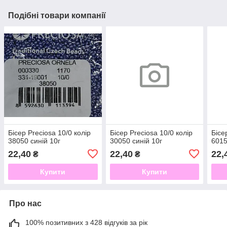
Подібні товари компанії
Бісер Preciosa 10/0 колір
Бісер Preciosa 10/0 колір
Бісе
38050 синій 10г
30050 синій 10г
6015
22,40
22,40
22,
₴
₴
Купити
Купити
Про нас
100% позитивних з 428 відгуків за рік