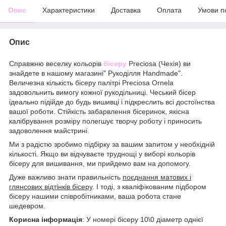
Опис
Характеристики
Доставка
Оплата
Умови п
Опис
Справжню веселку кольорів
бісеру
Preciosa (Чехія) ви
знайдете в нашому магазині" Рукоділля Handmade".
Величезна кількість бісеру палітрі Preciosa Ornela
задовольнить вимогу кожної рукодільниці. Чеський бісер
ідеально підійде до будь вишивці і підкреслить всі достоїнства
вашої роботи. Стійкість забарвлення бісеринок, якісна
калібрування розміру полегшує творчу роботу і приносить
задоволення майстрині.
Ми з радістю зробимо підбірку за вашим запитом у необхідній
кількості. Якщо ви відчуваєте труднощі у виборі кольорів
бісеру для вишивання, ми прийдемо вам на допомогу.
Дуже важливо знати правильність
поєднання матових і
глянсових відтінків бісеру
. І тоді, з кваліфікованим підбором
бісеру нашими співробітниками, ваша робота стане
шедевром.
Корисна інформація
: У номері бісеру 10\0 діаметр однієї