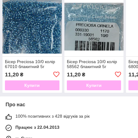
Бісер Preciosa 10/0 колір
Бісер Preciosa 10/0 колір
Бісе
67010 блакитний 5г
58562 блакитний 5г
6800
11,20
11,20
11,
₴
₴
Купити
Купити
Про нас
100% позитивних з 428 відгуків за рік
Працює з 22.04.2013