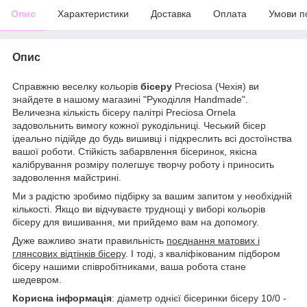
Опис
Характеристики
Доставка
Оплата
Умови п
Опис
Справжню веселку кольорів
бісеру
Preciosa (Чехія) ви
знайдете в нашому магазині "Рукоділля Handmade".
Величезна кількість бісеру палітрі Preciosa Ornela
задовольнить вимогу кожної рукодільниці. Чеський бісер
ідеально підійде до будь вишивці і підкреслить всі достоїнства
вашої роботи. Стійкість забарвлення бісеринок, якісна
калібрування розміру полегшує творчу роботу і приносить
задоволення майстрині.
Ми з радістю зробимо підбірку за вашим запитом у необхідній
кількості. Якщо ви відчуваєте труднощі у виборі кольорів
бісеру для вишивання, ми прийдемо вам на допомогу.
Дуже важливо знати правильність
поєднання матових і
глянсових відтінків бісеру
. І тоді, з кваліфікованим підбором
бісеру нашими співробітниками, ваша робота стане
шедевром.
Корисна інформація
: діаметр однієї бісеринки бісеру 10/0 -