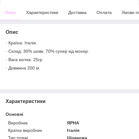
Опис
Характеристики
Доставка
Оплата
Умови п
Опис
· Країна: Італія.
· Склад: 30% шовк, 70% супер кід мохер.
· Вага мотка: 25гр.
· Довжина 200 м.
Характеристики
Основні
Виробник
ЯРНА
Країна виробник
Італія
Тип пряжі
Шовкова