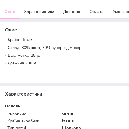
Опис
Характеристики
Доставка
Оплата
Умови п
Опис
· Країна: Італія.
· Склад: 30% шовк, 70% супер кід мохер.
· Вага мотка: 25гр.
· Довжина 200 м.
Характеристики
Основні
Виробник
ЯРНА
Країна виробник
Італія
Тип пряжі
Шовкова