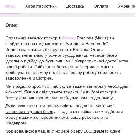
Опис
Характеристики
Доставка
Оплата
Умови п
Опис
Справжню веселку кольорів
бісеру
Preciosa (Чехія) ви
знайдете в нашому магазині" Рукоділля Handmade".
Величезна кількість бісеру палітрі Preciosa Ornela
задовольнить вимогу кожної рукодільниці. Чеський бісер
ідеально підійде до будь вишивці і підкреслить всі достоїнства
вашої роботи. Стійкість забарвлення бісеринок, якісна
калібрування розміру полегшує творчу роботу і приносить
задоволення майстрині.
Ми з радістю зробимо підбірку за вашим запитом у необхідній
кількості. Якщо ви відчуваєте труднощі у виборі кольорів
бісеру для вишивання, ми прийдемо вам на допомогу.
Дуже важливо знати правильність
поєднання матових і
глянсових відтінків бісеру
. І тоді, з кваліфікованим підбором
бісеру нашими співробітниками, ваша робота стане
шедевром.
Корисна інформація
: У номері бісеру 10\0 діаметр однієї