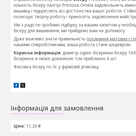
кількість бісеру палітрі Preciosa Ornela задовольнить вимо
вишивці і підкреслить всі достоїнства вашої роботи. Стійк
полегшує творчу роботу і приносить задоволення майстри
Ми з радістю зробимо підбірку за вашим запитом у необхід
бісеру для вишивання, ми прийдемо вам на допомогу.
Дуже важливо знати правильність
поєднання матових і гля
нашими співробітниками, ваша робота стане шедевром.
Корисна інформація
: діаметр однієї бісеринки бісеру 10/
бісеринок в низке довжиною 1см приблизно 6 шт.
Фасовка бісеру по 5г у фірмовій упаковці.
Інформація для замовлення
Ціна:
11,20 ₴