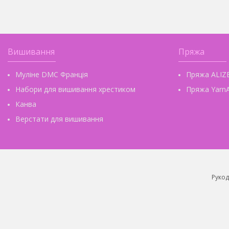
Вишивання
Пряжа
Муліне DMC Франція
Пряжа ALIZ
Набори для вишивання хрестиком
Пряжа YarnA
Канва
Верстати для вишивання