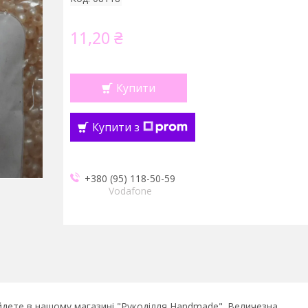
11,20 ₴
Купити
Купити з
+380 (95) 118-50-59
Vodafone
айдете в нашому магазині "Рукоділля Handmade". Величезна