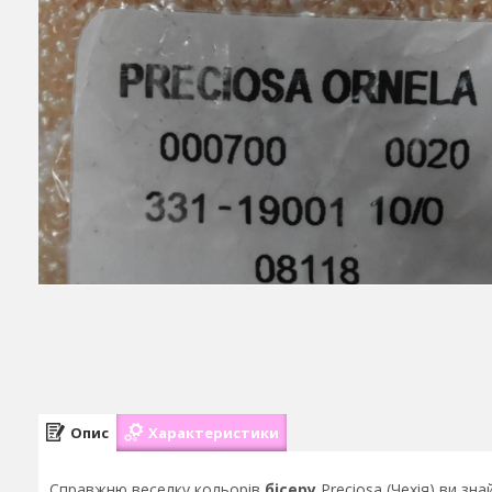
Опис
Характеристики
Справжню веселку кольорів
бісеру
Preciosa (Чехія) ви зн