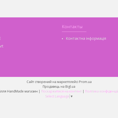
Контакты
E
Контактна інформація
rt
Сайт створений на маркетплейсі
Prom.ua
Продавець на Bigl.ua
Рукоділля HandMade магазин |
Поскаржитися на контент
|
Політика конфіденці
Select Language
▼