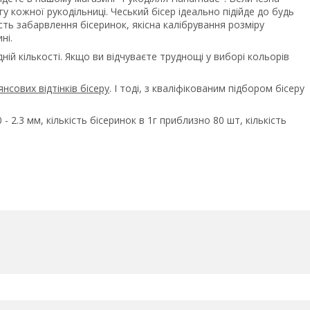
гу кожної рукодільниці. Чеський бісер ідеально підійде до будь
ість забарвлення бісеринок, якісна калібрування розміру
ні.
ній кількості. Якщо ви відчуваєте труднощі у виборі кольорів
нсових відтінків бісеру
. І тоді, з кваліфікованим підбором бісеру
0 - 2.3 мм, кількість бісеринок в 1г приблизно 80 шт, кількість