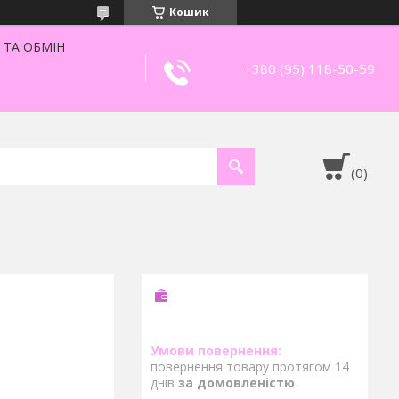
Кошик
 ТА ОБМІН
+380 (95) 118-50-59
повернення товару протягом 14
днів
за домовленістю