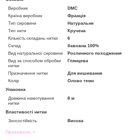
Виробник
DMC
Країна виробник
Франція
Тип сировини
Натуральне
Тип нити
Кручена
Кількість складань нитки
6
Склад
бавовна 100%
Вид натуральної сировини
Рослинного походження
Вид за способом обробки
Глянцева
нитки
Призначення нитки
Для вишивання
Колір
Олово темн
Упаковка
Довжина намотування
8 м
нитки
Властивості нитки
Зносостійкість
Висока
Приховати