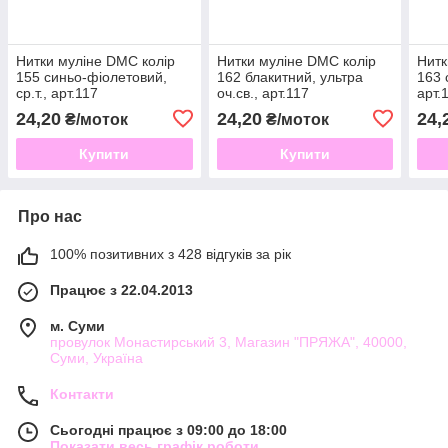
Нитки муліне DMC колір
Нитки муліне DMC колір
Нитк
155 синьо-фіолетовий,
162 блакитний, ультра
163 
ср.т., арт.117
оч.св., арт.117
арт.
24,20
24,20
24,
₴/моток
₴/моток
Купити
Купити
Про нас
100% позитивних з 428 відгуків за рік
Працює з 22.04.2013
м. Суми
провулок Монастирський 3, Магазин "ПРЯЖА", 40000,
Суми, Україна
Контакти
Сьогодні працює з 09:00 до 18:00
Показати весь графік роботи