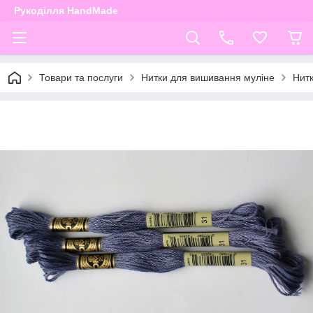
Рукоділля HandMade
Товари та послуги
Нитки для вишивання муліне
Нит