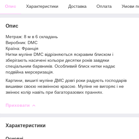
Опис
Характеристики
Доставка
Оплата
Умови п
Опис
Метраж: 8 м в 6 складань
Виробник: DMC
Країна: Франція
Нитки муліне DMC відрізняються яскравим блиском і
зберігають насичені кольори десятки років завдяки
спеціальним барвників. Особливий блиск нитки надає
подвійна мерсеризація.
Картини, вишиті муліне ДМС довгі роки радують господарів
вишивки своєю незмінною красою. Муліне не вигоряє і не
змінює колір навіть при багаторазових праннях.
Приховати
Характеристики
Основні