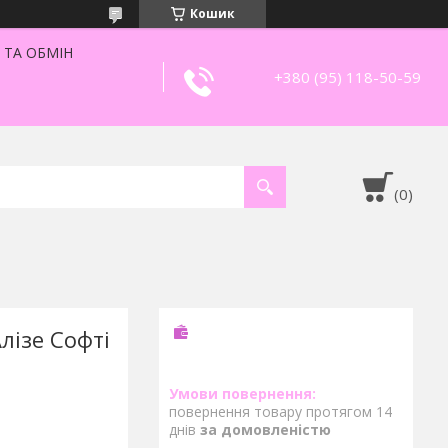
Кошик
 ТА ОБМІН
+380 (95) 118-50-59
Алізе Софті
повернення товару протягом 14
днів
за домовленістю