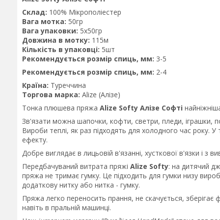
Склад:
100% Мікрополіестер
Вага мотка:
50гр
Вага упаковки:
5х50гр
Довжина в мотку:
115м
Кількість в упаковці:
5шт
Рекомендується розмір спиць, мм:
3-5
Рекомендується розмір спиць, мм:
2-4
Країна:
Туреччина
Торгова марка:
Alize (Алізе)
Тонка плюшева пряжа
Alize Softy Алізе Софті
найніжніша 
Зв'язати можна шапочки, кофти, светри, пледи, іграшки, п
Вироби теплі, як раз підходять для холодного час року. У
ефекту.
Добре виглядає в лицьовій в'язанні, хусткової в'язки і з ви
Передбачуваний витрата пряжі
Alize Softy
: на дитячий д
пряжа не тримає гумку. Це підходить для гумки низу виро
додаткову нитку або нитка - гумку.
Пряжа легко переносить прання, не скачується, зберігає ф
навіть в пральній машинці.