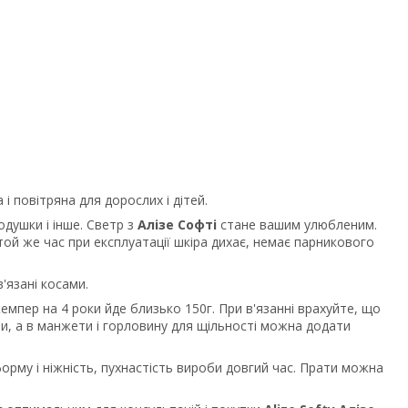
і повітряна для дорослих і дітей.
одушки і інше. Светр з
Алізе Софті
стане вашим улюбленим.
 той же час при експлуатації шкіра дихає, немає парникового
в'язані косами.
жемпер на 4 роки йде близько 150г. При в'язанні врахуйте, що
би, а в манжети і горловину для щільності можна додати
орму і ніжність, пухнастість вироби довгий час. Прати можна