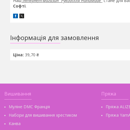
Наш
інтернет-магазин "Рукоділля HandMade"
стане для ва
Софті
.
Інформація для замовлення
Ціна:
39,70 ₴
Вишивання
Пряжа
Муліне DMC Франція
Пряжа ALIZ
Набори для вишивання хрестиком
Пряжа YarnA
Канва