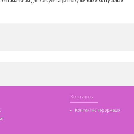
с оптимальним для консультацій і покупки
Alize Softy Алізе
Контакты
E
Контактна інформація
rt