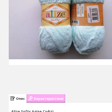
Опис
Характеристики
Alize Softy Алізе Софті