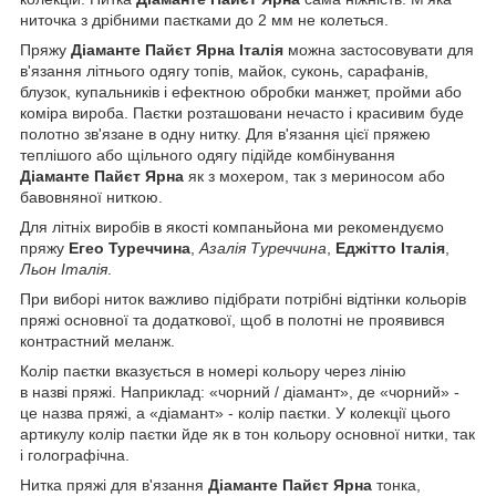
ниточка з дрібними паєтками до 2 мм не колеться.
Пряжу
Діаманте Пайєт Ярна Італія
можна застосовувати для
в'язання літнього одягу топів, майок, суконь, сарафанів,
блузок, купальників і ефектною обробки манжет, пройми або
коміра вироба. Паєтки розташовани нечасто і красивим буде
полотно зв'язане в одну нитку. Для в'язання цієї пряжею
теплішого або щільного одягу підійде комбінування
Діаманте Пайєт Ярна
як з мохером, так з мериносом або
бавовняної ниткою.
Для літніх виробів в якості компаньйона ми рекомендуємо
пряжу
Егео Туреччина
,
Азалія Туреччина
,
Еджітто Італія
,
Льон Італія
.
При виборі ниток важливо підібрати потрібні відтінки кольорів
пряжі основної та додаткової, щоб в полотні не проявився
контрастний меланж.
Колір паєтки вказується в номері кольору через лінію
в назві пряжі. Наприклад: «чорний / діамант», де «чорний» -
це назва пряжі, а «діамант» - колір паєтки. У колекції цього
артикулу колір паєтки йде як в тон кольору основної нитки, так
і голографічна.
Нитка пряжі для в'язання
Діаманте Пайєт Ярна
тонка,