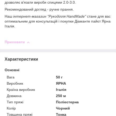
дозволяє в'язати вироби спицями 2.0-3.0.
Рекомендований догляд - ручне прання.
Наш
інтернет-магазин "Рукоділля HandMade"
стане для вас
оптимальним для консультацій і покупки Діаманте пайєт Ярна
Італія.
Приховати
Характеристики
Основні
Вага
50 г
Виробник
ЯРНА
Країна виробник
Італія
Довжина
250 м
Тип пряжі
Поліестерна
Колір
Чорний
Товщина пряжі
Тонка