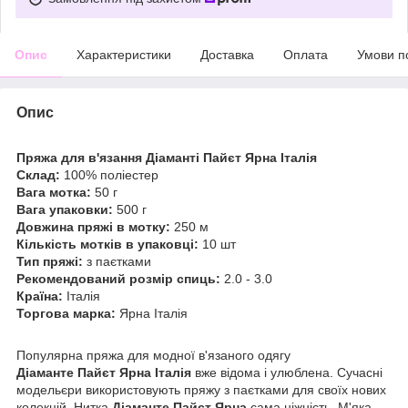
Опис
Характеристики
Доставка
Оплата
Умови п
Опис
Пряжа для в'язання Діаманті Пайєт Ярна Італія
Склад:
100% поліестер
Вага мотка:
50 г
Вага упаковки:
500 г
Довжина пряжі в мотку:
250 м
Кількість мотків в упаковці:
10 шт
Тип пряжі:
з паєтками
Рекомендований розмір спиць:
2.0 - 3.0
Країна:
Італія
Торгова марка:
Ярна Італія
Популярна пряжа для модної в'язаного одягу
Діаманте Пайєт Ярна Італія
вже відома і улюблена. Сучасні
модельєри використовують пряжу з паєтками для своїх нових
колекцій. Нитка
Діаманте Пайєт Ярна
сама ніжність. М'яка