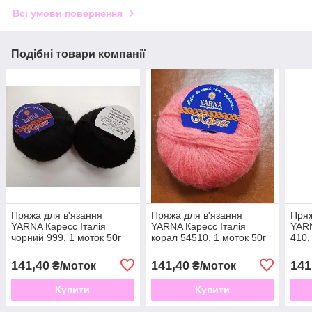
Всі умови повернення
Подібні товари компанії
Пряжа для в'язання
Пряжа для в'язання
Пряж
YARNA Каресс Італія
YARNA Каресс Італія
YARN
чорний 999, 1 моток 50г
корал 54510, 1 моток 50г
410,
141,40
141,40
141
₴/моток
₴/моток
Купити
Купити