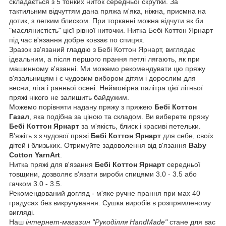
складається з 5 тонких ниток середньої скрутки. За
тактильним відчуттям дана пряжа м'яка, ніжна, приємна на
дотик, з легким блиском. При торканні можна відчути як би
"маслянистість" цієї рівної ниточки. Нитка Бебі Коттон Ярнарт
під час в'язання добре ковзає по спицях.
Зразок зв'язаний гладдю з Бебі Коттон Ярнарт, виглядає
ідеальним, а після першого прання петлі лягають, як при
машинному в'язанні. Ми можемо рекомендувати цю пряжу
в'язальницям і є чудовим вибором дітям і дорослим для
весни, літа і ранньої осені. Неймовірна палітра цієї літньої
пряжі нікого не залишить байдужим.
Можемо порівняти надану пряжу з пряжею
Бебі Коттон
Газал
, яка подібна за ціною та складом. Ви виберете пряжу
Бебі Коттон Ярнарт
за м'якість, блиск і красиві петельки.
В'яжіть з з чудової пряжі
Бебі Коттон Ярнарт
для себе, своїх
дітей і близьких. Отримуйте задоволення від в'язання
Baby
Cotton YarnArt
.
Нитка пряжі для в'язання
Бебі Коттон Ярнарт
середньої
товщини, дозволяє в'язати вироби спицями 3.0 - 3.5 або
гачком 3.0 - 3.5.
Рекомендований догляд - м'яке ручне прання при мах 40
градусах без викручування. Сушка виробів в розпрямленому
вигляді.
Наш
інтернет-магазин "Рукоділля HandMade"
стане для вас