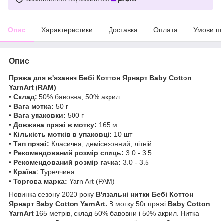
Опис
Характеристики
Доставка
Оплата
Умови п
Опис
Пряжа для в'язання Бебі Коттон Ярнарт Baby Cotton
YarnArt (RAM)
•
Склад:
50% бавовна, 50% акрил
•
Вага мотка:
50 г
•
Вага упаковки:
500 г
•
Довжина пряжі в мотку:
165 м
•
Кількість мотків в упаковці:
10 шт
•
Тип пряжі:
Класична, демісезонний, літній
•
Рекомендований розмір спиць:
3.0 - 3.5
•
Рекомендований розмір гачка:
3.0 - 3.5
•
Країна:
Туреччина
•
Торгова марка:
Yarn Art (РАМ)
Новинка сезону 2020 року
В'язальні нитки Бебі Коттон
Ярнарт Baby Cotton YarnArt.
В мотку 50г пряжі
Baby Cotton
YarnArt
165 метрів, склад 50% бавовни і 50% акрил. Нитка