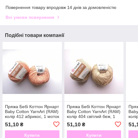
Повернення товару впродовж 14 днів за домовленістю
Всі умови повернення
Подібні товари компанії
Пряжа Бебі Коттон Ярнарт
Пряжа Бебі Коттон Ярнарт
Пряж
Baby Cotton YarnArt (RAM)
Baby Cotton YarnArt (RAM)
Baby
колір 412 абрикос, 1 моток
колір 404 світлий беж, 1
колі
50г
моток 50г
мото
51,10
51,10
51,
₴
₴
Купити
Купити