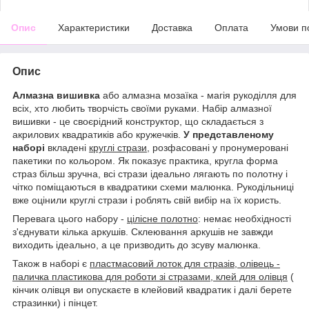
Опис
Характеристики
Доставка
Оплата
Умови п
Опис
Алмазна вишивка
або алмазна мозаїка - магія рукоділля для
всіх, хто любить творчість своїми руками. Набір алмазної
вишивки - це своєрідний конструктор, що складається з
акрилових квадратиків або кружечків.
У представленому
наборі
вкладені
круглі стрази
, розфасовані у пронумеровані
пакетики по кольором. Як показує практика, кругла форма
страз більш зручна, всі стрази ідеально лягають по полотну і
чітко поміщаються в квадратики схеми малюнка. Рукодільниці
вже оцінили круглі стрази і роблять свій вибір на їх користь.
Перевага цього набору -
цілісне полотно
: немає необхідності
з'єднувати кілька аркушів. Склеювання аркушів не завжди
виходить ідеально, а це призводить до зсуву малюнка.
Також в наборі є
пластмасовий лоток для стразів, олівець -
паличка пластикова для роботи зі стразами, клей для олівця
(
кінчик олівця ви опускаєте в клейовий квадратик і далі берете
стразинки) і пінцет.