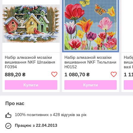
Набір алмазной мозаїки
Набір алмазной мозаїки
Набі
вишивання NKF Шпаківня
вишивання NKF Тюльпани
виши
F0394
H0152
вазі
889,20
1 080,70
1 1
₴
₴
Купити
Купити
Про нас
100% позитивних з 428 відгуків за рік
Працює з 22.04.2013