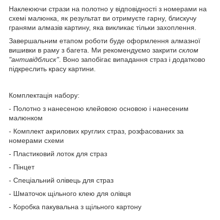
Наклеюючи стрази на полотно у відповідності з номерами на
схемі малюнка, як результат ви отримуєте гарну, блискучу
гранями алмазів картину, яка викликає тільки захоплення.
Завершальним етапом роботи буде оформлення алмазної
вишивки в раму з багета. Ми рекомендуємо закрити
склом
"антивідблиск"
. Воно запобігає випадання страз і додатково
підкреслить красу картини.
Комплектація набору:
- Полотно з нанесеною клейовою основою і нанесеним
малюнком
- Комплект акрилових круглих страз, розфасованих за
номерами схеми
- Пластиковий лоток для страз
- Пінцет
- Спеціальний олівець для страз
- Шматочок щільного клею для олівця
- Коробка пакувальна з щільного картону