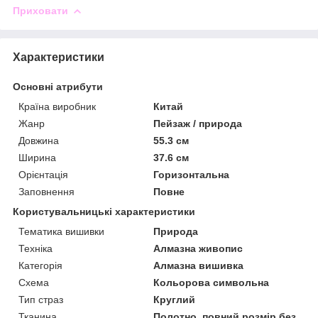
Приховати
Характеристики
Основні атрибути
Країна виробник
Китай
Жанр
Пейзаж / природа
Довжина
55.3 см
Ширина
37.6 см
Орієнтація
Горизонтальна
Заповнення
Повне
Користувальницькі характеристики
Тематика вишивки
Природа
Техніка
Алмазна живопис
Категорія
Алмазна вишивка
Схема
Кольорова символьна
Тип страз
Круглий
Тканина
Полотно, повний розмір без