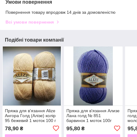
Умови повернення
Повернення товару впродовж 14 днів за домовленістю
Всі умови повернення
Подібні товари компанії
Пряжа для в'язання Alize
Пряжа для в'язання Ализе
Пряж
Ангора Голд (Алізе) колір
Лана голд № 851
голд
95 бежевий 1 моток 100 г
барвинок 1 моток 100г
моло
78,90
95,80
95,
₴
₴