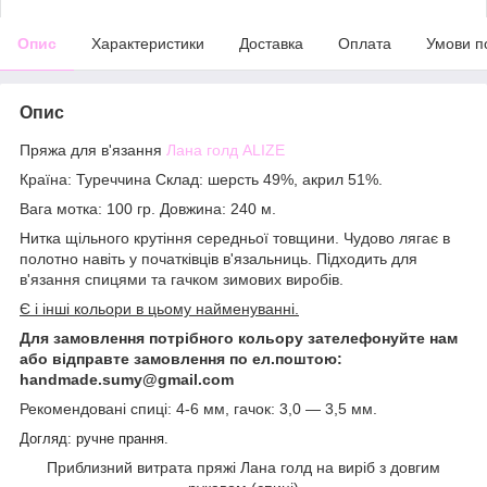
Опис
Характеристики
Доставка
Оплата
Умови п
Опис
Пряжа для в'язання
Лана голд ALIZE
Країна: Туреччина Склад: шерсть 49%, акрил 51%.
Вага мотка: 100 гр. Довжина: 240 м.
Нитка щільного крутіння середньої товщини. Чудово лягає в
полотно навіть у початківців в'язальниць. Підходить для
в'язання спицями та гачком зимових виробів.
Є і інші кольори в цьому найменуванні.
Для замовлення потрібного кольору зателефонуйте нам
або відправте замовлення по ел.поштою:
handmade.sumy@gmail.com
Рекомендовані спиці: 4-6 мм, гачок: 3,0 ― 3,5 мм.
Догляд: ручне прання.
Приблизний витрата пряжі Лана голд на виріб з довгим