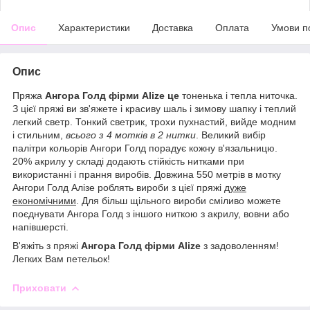
Опис
Характеристики
Доставка
Оплата
Умови п
Опис
Пряжа
Ангора Голд фірми Alize це
тоненька і тепла ниточка.
З цієї пряжі ви зв'яжете і красиву шаль і зимову шапку і теплий
легкий светр. Тонкий светрик, трохи пухнастий, вийде модним
і стильним,
всього з 4 мотків в 2 нитки
. Великий вибір
палітри кольорів Ангори Голд порадує кожну в'язальницю.
20% акрилу у складі додають стійкість нитками при
використанні і прання виробів. Довжина 550 метрів в мотку
Ангори Голд Алізе роблять вироби з цієї пряжі
дуже
економічними
. Для більш щільного вироби сміливо можете
поєднувати Ангора Голд з іншого ниткою з акрилу, вовни або
напівшерсті.
В'яжіть з пряжі
Ангора Голд фірми Alize
з задоволенням!
Легких Вам петельок!
Приховати