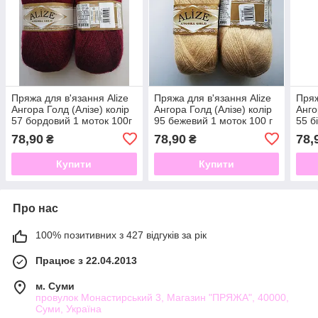
Пряжа для в'язання Alize
Пряжа для в'язання Alize
Пряж
Ангора Голд (Алізе) колір
Ангора Голд (Алізе) колір
Анго
57 бордовий 1 моток 100г
95 бежевий 1 моток 100 г
55 б
78,90
78,90
78,
₴
₴
Купити
Купити
Про нас
100% позитивних з 427 відгуків за рік
Працює з 22.04.2013
м. Суми
провулок Монастирський 3, Магазин "ПРЯЖА", 40000,
Суми, Україна