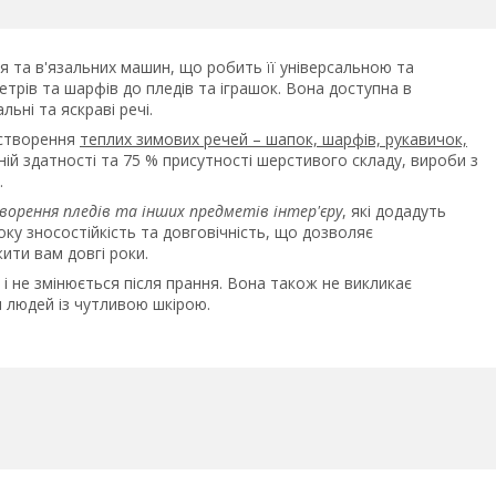
я та в'язальних машин, що робить її універсальною та
етрів та шарфів до пледів та іграшок. Вона доступна в
ьні та яскраві речі.
 створення
теплих зимових речей – шапок, шарфів, рукавичок,
ній здатності та 75 % присутності шерстивого складу, вироби з
.
ворення пледів та інших предметів інтер'єру
, які додадуть
ку зносостійкість та довговічність, що дозволяє
ити вам довгі роки.
 і не змінюється після прання. Вона також не викликає
я людей із чутливою шкірою.