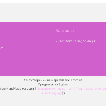
Контакты
E
Контактна інформація
rt
Сайт створений на маркетплейсі
Prom.ua
Продавець на Bigl.ua
Рукоділля HandMade магазин |
Поскаржитися на контент
|
Політика конфіденці
Select Language
▼