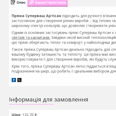
Опис
Характеристики
Пряжа Суперваш Артісан
підходить для ручного в'язанн
застосовною для створення різних виробів – від теплих св
широкому спектрі кольорів, що дозволяє створювати унікал
Одним із основних застосувань пряжі Суперваш Артісан є
светрів та кардиганів.
Завдяки своїй високій теплоізоляцій
цієї пряжі зберігають тепло та комфорт у найхолодніші дні
Також пряжа Суперваш Артісан ідеально підходить для
ст
вашому будинку затишність та теплоту. Ця пряжа має висо
використовувати її для створення виробів, які будуть служ
Крім того, пряжа Суперваш Артісан легко піддається в'язці
подразнення на шкірі, що робить її ідеальним вибором дл
Інформація для замовлення
Ціна:
132,70 ₴