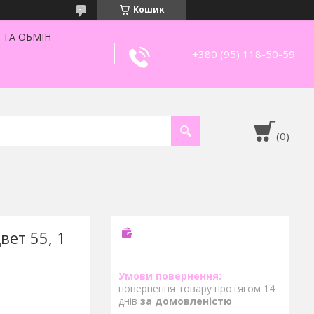
Кошик
 ТА ОБМІН
+380 (95) 118-50-59
вет 55, 1
повернення товару протягом 14
днів
за домовленістю