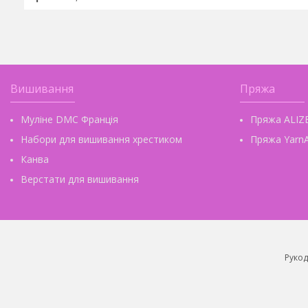
Вишивання
Пряжа
Муліне DMC Франція
Пряжа ALIZ
Набори для вишивання хрестиком
Пряжа YarnA
Канва
Верстати для вишивання