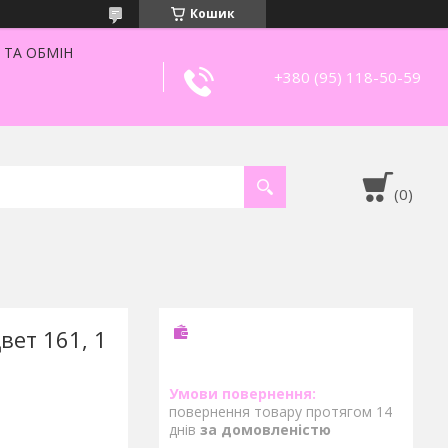
Кошик
 ТА ОБМІН
+380 (95) 118-50-59
вет 161, 1
повернення товару протягом 14
днів
за домовленістю