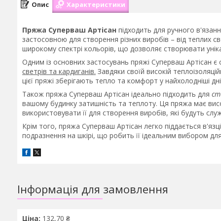
Опис
Характеристики
Пряжа Суперваш Артісан
підходить для ручного в'язанн
застосовною для створення різних виробів – від теплих св
широкому спектрі кольорів, що дозволяє створювати унікал
Одним із основних застосувань пряжі Суперваш Артісан є
светрів та кардиганів.
Завдяки своїй високій теплоізоляцій
цієї пряжі зберігають тепло та комфорт у найхолодніші дні
Також пряжа Суперваш Артісан ідеально підходить для
ст
вашому будинку затишність та теплоту. Ця пряжа має висо
використовувати її для створення виробів, які будуть служ
Крім того, пряжа Суперваш Артісан легко піддається в'язці
подразнення на шкірі, що робить її ідеальним вибором дл
Інформація для замовлення
Ціна:
132,70 ₴