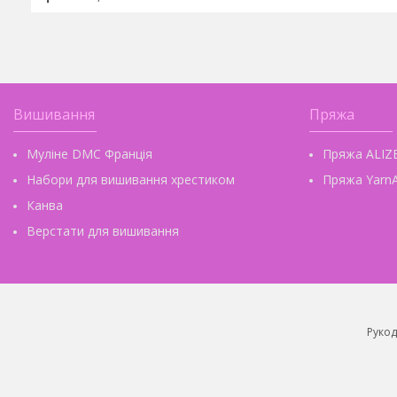
Вишивання
Пряжа
Муліне DMC Франція
Пряжа ALIZ
Набори для вишивання хрестиком
Пряжа YarnA
Канва
Верстати для вишивання