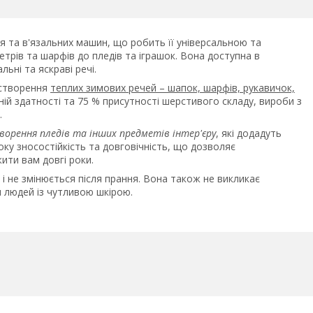
я та в'язальних машин, що робить її універсальною та
етрів та шарфів до пледів та іграшок. Вона доступна в
ьні та яскраві речі.
 створення
теплих зимових речей – шапок, шарфів, рукавичок,
ній здатності та 75 % присутності шерстивого складу, вироби з
.
ворення пледів та інших предметів інтер'єру
, які додадуть
ку зносостійкість та довговічність, що дозволяє
ити вам довгі роки.
 і не змінюється після прання. Вона також не викликає
я людей із чутливою шкірою.