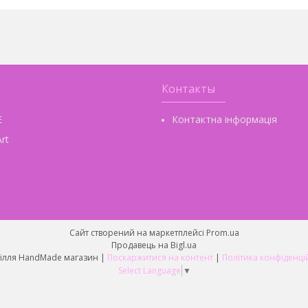
Контакты
E
Контактна інформація
rt
Сайт створений на маркетплейсі
Prom.ua
Продавець на Bigl.ua
Рукоділля HandMade магазин |
Поскаржитися на контент
|
Політика конфіденці
Select Language
▼