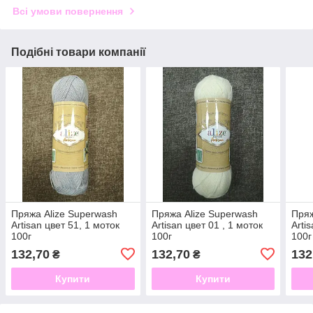
Всі умови повернення
Подібні товари компанії
Пряжа Alize Superwash
Пряжа Alize Superwash
Пряж
Artisan цвет 51, 1 моток
Artisan цвет 01 , 1 моток
Arti
100г
100г
100г
132,70
132,70
132
₴
₴
Купити
Купити