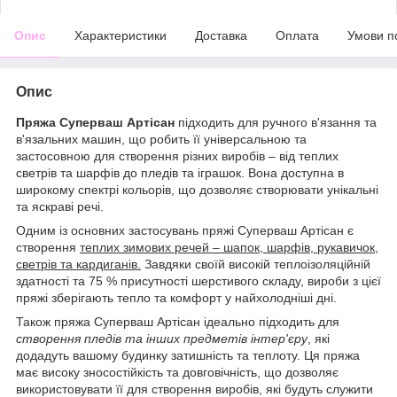
Опис
Характеристики
Доставка
Оплата
Умови п
Опис
Пряжа Суперваш Артісан
підходить для ручного в'язання та
в'язальних машин, що робить її універсальною та
застосовною для створення різних виробів – від теплих
светрів та шарфів до пледів та іграшок. Вона доступна в
широкому спектрі кольорів, що дозволяє створювати унікальні
та яскраві речі.
Одним із основних застосувань пряжі Суперваш Артісан є
створення
теплих зимових речей – шапок, шарфів, рукавичок,
светрів та кардиганів.
Завдяки своїй високій теплоізоляційній
здатності та 75 % присутності шерстивого складу, вироби з цієї
пряжі зберігають тепло та комфорт у найхолодніші дні.
Також пряжа Суперваш Артісан ідеально підходить для
створення пледів та інших предметів інтер'єру
, які
додадуть вашому будинку затишність та теплоту. Ця пряжа
має високу зносостійкість та довговічність, що дозволяє
використовувати її для створення виробів, які будуть служити