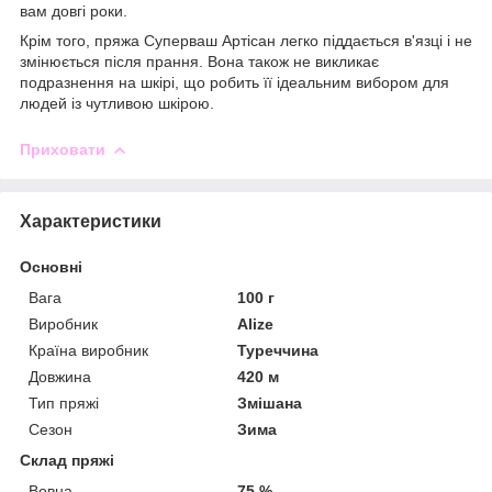
вам довгі роки.
Крім того, пряжа Суперваш Артісан легко піддається в'язці і не
змінюється після прання. Вона також не викликає
подразнення на шкірі, що робить її ідеальним вибором для
людей із чутливою шкірою.
Приховати
Характеристики
Основні
Вага
100 г
Виробник
Alize
Країна виробник
Туреччина
Довжина
420 м
Тип пряжі
Змішана
Сезон
Зима
Склад пряжі
Вовна
75 %