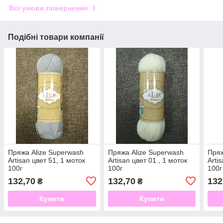
Всі умови повернення
Подібні товари компанії
Пряжа Alize Superwash
Пряжа Alize Superwash
Пряж
Artisan цвет 51, 1 моток
Artisan цвет 01 , 1 моток
Arti
100г
100г
100г
132,70
132,70
132
₴
₴
Купити
Купити