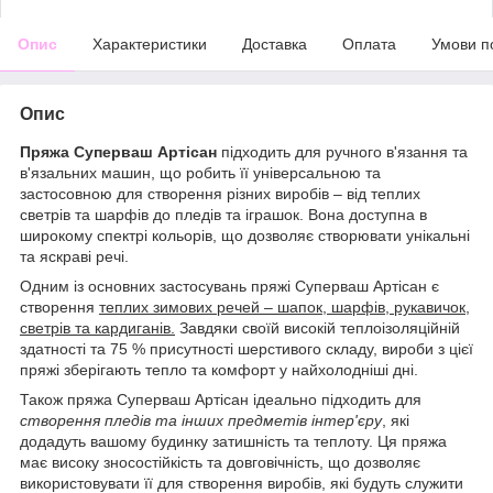
Опис
Характеристики
Доставка
Оплата
Умови п
Опис
Пряжа Суперваш Артісан
підходить для ручного в'язання та
в'язальних машин, що робить її універсальною та
застосовною для створення різних виробів – від теплих
светрів та шарфів до пледів та іграшок. Вона доступна в
широкому спектрі кольорів, що дозволяє створювати унікальні
та яскраві речі.
Одним із основних застосувань пряжі Суперваш Артісан є
створення
теплих зимових речей – шапок, шарфів, рукавичок,
светрів та кардиганів.
Завдяки своїй високій теплоізоляційній
здатності та 75 % присутності шерстивого складу, вироби з цієї
пряжі зберігають тепло та комфорт у найхолодніші дні.
Також пряжа Суперваш Артісан ідеально підходить для
створення пледів та інших предметів інтер'єру
, які
додадуть вашому будинку затишність та теплоту. Ця пряжа
має високу зносостійкість та довговічність, що дозволяє
використовувати її для створення виробів, які будуть служити