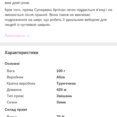
вам довгі роки.
Крім того, пряжа Суперваш Артісан легко піддається в'язці і не
змінюється після прання. Вона також не викликає
подразнення на шкірі, що робить її ідеальним вибором для
людей із чутливою шкірою.
Приховати
Характеристики
Основні
Вага
100 г
Виробник
Alize
Країна виробник
Туреччина
Довжина
420 м
Тип пряжі
Змішана
Сезон
Зима
Склад пряжі
Вовна
75 %