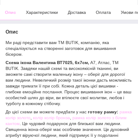
Опис
Характеристики
Доставка
Оплата
Умови п
Опис
Ми раді представити вам ТМ BUTIK, компанію, яка
спеціалізується на створенні заготовок для вишивання
бісером.
Схема ікона Валентина ВТ7025, 6х7см,
А7, Атлас, ТМ
BUTIK. Завдяки нашій схемі та високоякісній тканині, ви
зможете самі створити маленьку ікону – оберіг для дорогої
вам людини. Невеличкий розмір такої іконки дасть можливість
завжди тримати її при собі. Кожна деталь цієї вишивки -
глибоке емоційне послання. Процес вишивання ікон – це ваш
особистий шлях до віри, ви втілюєте свої молитви, любов і
турботу в кожному стібочку.
До цієї схеми ви можете придбати у нас
готову рамку:
рамка
колір золото
,
колір колір бронза
,
рамка колір золото з білим
кантом
. Це чудовий подарунок для близької вам людини.
Священна ікона-оберіг має особливе значення. Це духовний
атрибут віруючої людини, який підтримує її у подоланні