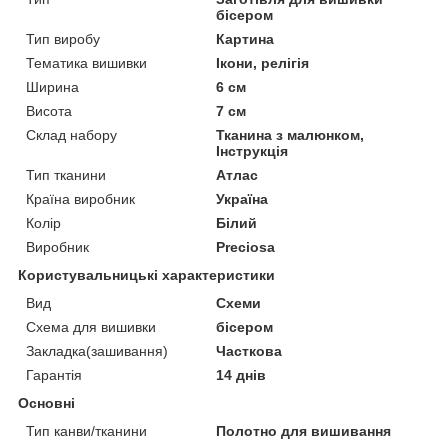
бісером
Тип виробу
Картина
Тематика вишивки
Ікони, релігія
Ширина
6 см
Висота
7 см
Склад набору
Тканина з малюнком,
Інструкція
Тип тканини
Атлас
Країна виробник
Україна
Колір
Білий
Виробник
Preciosa
Користувальницькі характеристики
Вид
Схеми
Схема для вишивки
бісером
Закладка(зашивання)
Часткова
Гарантія
14 днів
Основні
Тип канви/тканини
Полотно для вишивання