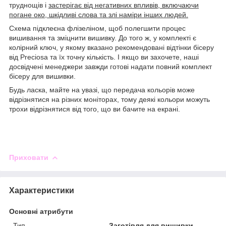
труднощів і
застерігає від негативних впливів, включаючи
погане око, шкідливі слова та злі наміри інших людей.
Схема підклеєна флізеліном, щоб полегшити процес
вишивання та зміцнити вишивку. До того ж, у комплекті є
колірний ключ, у якому вказано рекомендовані відтінки бісеру
від Preciosa та їх точну кількість. І якщо ви захочете, наші
досвідчені менеджери завжди готові надати повний комплект
бісеру для вишивки.
Будь ласка, майте на увазі, що передача кольорів може
відрізнятися на різних моніторах, тому деякі кольори можуть
трохи відрізнятися від того, що ви бачите на екрані.
Приховати
Характеристики
Основні атрибути
Тип
Заготівля для вишивки