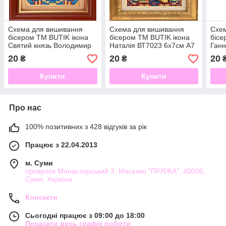
Схема для вишивання
Схема для вишивання
Схе
бісером ТМ BUTIK ікона
бісером ТМ BUTIK ікона
бісе
Святий князь Володимир
Наталія ВТ7023 6х7см А7
Ганн
ВТ7018 6х7см А7 Атлас
Атлас
Атла
20
20
20
₴
₴
Купити
Купити
Про нас
100% позитивних з 428 відгуків за рік
Працює з 22.04.2013
м. Суми
провулок Монастирський 3, Магазин "ПРЯЖА", 40000,
Суми, Україна
Контакти
Сьогодні працює з 09:00 до 18:00
Показати весь графік роботи