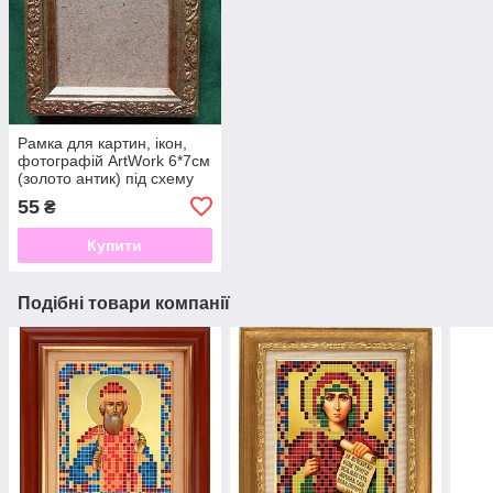
Рамка для картин, ікон,
фотографій ArtWork 6*7см
(золото антик) під схему
вишивки бісером, нитками
55
₴
Купити
Подібні товари компанії