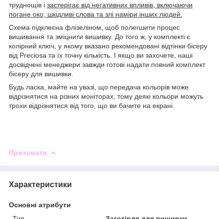
труднощів і
застерігає від негативних впливів, включаючи
погане око, шкідливі слова та злі наміри інших людей.
Схема підклеєна флізеліном, щоб полегшити процес
вишивання та зміцнити вишивку. До того ж, у комплекті є
колірний ключ, у якому вказано рекомендовані відтінки бісеру
від Preciosa та їх точну кількість. І якщо ви захочете, наші
досвідчені менеджери завжди готові надати повний комплект
бісеру для вишивки.
Будь ласка, майте на увазі, що передача кольорів може
відрізнятися на різних моніторах, тому деякі кольори можуть
трохи відрізнятися від того, що ви бачите на екрані.
Приховати
Характеристики
Основні атрибути
Тип
Заготівля для вишивки