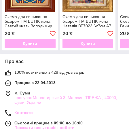
Схема для вишивання
Схема для вишивання
Схе
бісером ТМ BUTIK ікона
бісером ТМ BUTIK ікона
бісе
Святий князь Володимир
Наталія ВТ7023 6х7см А7
Ганн
ВТ7018 6х7см А7 Атлас
Атлас
Атла
20
20
20
₴
₴
Купити
Купити
Про нас
100% позитивних з 428 відгуків за рік
Працює з 22.04.2013
м. Суми
провулок Монастирський 3, Магазин "ПРЯЖА", 40000,
Суми, Україна
Контакти
Сьогодні працює з 09:00 до 16:00
Показати весь графік роботи