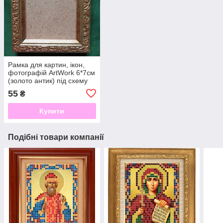
Рамка для картин, ікон,
фотографій ArtWork 6*7см
(золото антик) під схему
вишивки бісером, нитками
55
₴
Купити
Подібні товари компанії