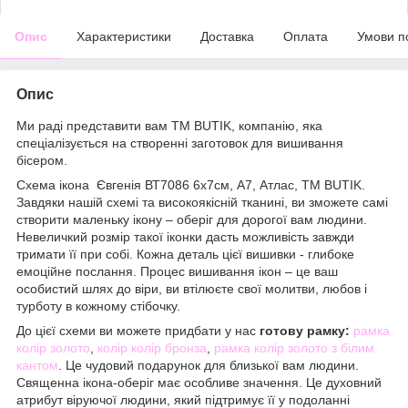
Опис
Характеристики
Доставка
Оплата
Умови п
Опис
Ми раді представити вам ТМ BUTIK, компанію, яка
спеціалізується на створенні заготовок для вишивання
бісером.
Схема ікона Євгенія ВТ7086 6х7см, А7, Атлас, ТМ BUTIK.
Завдяки нашій схемі та високоякісній тканині, ви зможете самі
створити маленьку ікону – оберіг для дорогої вам людини.
Невеличкий розмір такої іконки дасть можливість завжди
тримати її при собі. Кожна деталь цієї вишивки - глибоке
емоційне послання. Процес вишивання ікон – це ваш
особистий шлях до віри, ви втілюєте свої молитви, любов і
турботу в кожному стібочку.
До цієї схеми ви можете придбати у нас
готову рамку:
рамка
колір золото
,
колір колір бронза
,
рамка колір золото з білим
кантом
. Це чудовий подарунок для близької вам людини.
Священна ікона-оберіг має особливе значення. Це духовний
атрибут віруючої людини, який підтримує її у подоланні