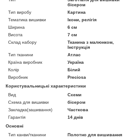
бісером
Тип виробу
Картина
Тематика вишивки
Ікони, релігія
Ширина
6 см
Висота
7 см
Склад набору
Тканина з малюнком,
Інструкція
Тип тканини
Атлас
Країна виробник
Україна
Колір
Білий
Виробник
Preciosa
Користувальницькі характеристики
Вид
Схеми
Схема для вишивки
бісером
Закладка(зашивання)
Часткова
Гарантія
14 днів
Основні
Тип канви/тканини
Полотно для вишивання