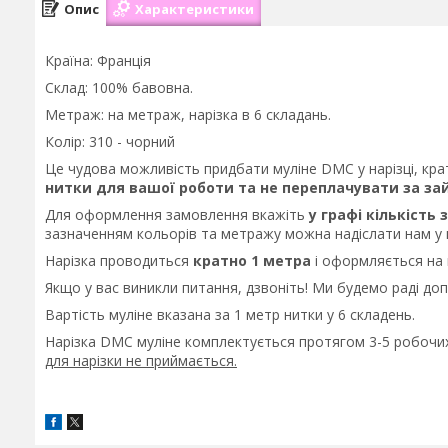
Опис
Характеристики
Країна: Франція
Склад: 100% бавовна.
Метраж: на метраж, нарізка в 6 складань.
Колір: 310 - чорний
Це чудова можливість придбати муліне DMC у нарізці, кра
нитки для вашої роботи та не переплачувати за зай
Для оформлення замовлення вкажіть
у графі кількість
зазначенням кольорів та метражу можна надіслати нам у
Нарізка проводиться
кратно 1 метра
і оформляється на 
Якщо у вас виникли питання, дзвоніть! Ми будемо раді до
Вартість муліне вказана за 1 метр нитки у 6 складень.
Нарізка DMC муліне комплектується протягом 3-5 робочих
для нарізки не приймається.