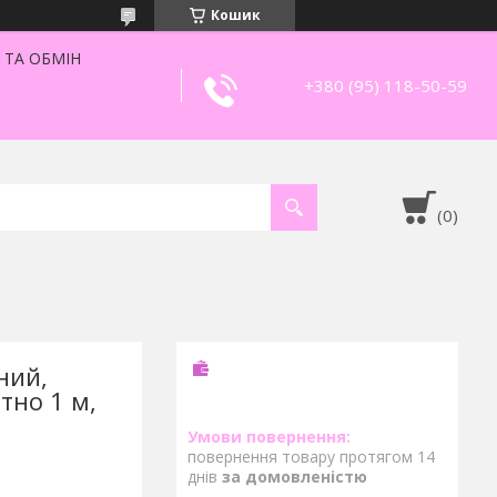
Кошик
 ТА ОБМІН
+380 (95) 118-50-59
ний,
тно 1 м,
повернення товару протягом 14
днів
за домовленістю