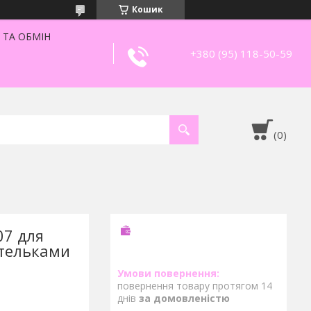
Кошик
 ТА ОБМІН
+380 (95) 118-50-59
07 для
етельками
повернення товару протягом 14
днів
за домовленістю