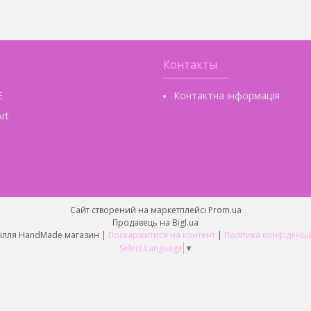
Контакты
E
Контактна інформація
rt
Сайт створений на маркетплейсі
Prom.ua
Продавець на Bigl.ua
Рукоділля HandMade магазин |
Поскаржитися на контент
|
Політика конфіденці
Select Language
▼