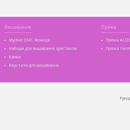
Вишивання
Пряжа
Муліне DMC Франція
Пряжа ALIZ
Набори для вишивання хрестиком
Пряжа YarnA
Канва
Верстати для вишивання