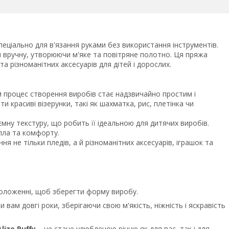
еціально для в'язання руками без використання інструментів.
ся вручну, утворюючи м'яке та повітряне полотно. Ця пряжа
та різноманітних аксесуарів для дітей і дорослих.
 процес створення виробів стає надзвичайно простим і
 красиві візерунки, такі як шахматка, рис, плетінка чи
мну текстуру, що робить її ідеальною для дитячих виробів.
епла та комфорту.
ня не тільки пледів, а й різноманітних аксесуарів, іграшок та
положенні, щоб зберегти форму виробу.
 вам довгі роки, зберігаючи свою м'якість, ніжність і яскравість
Alize
Puffy
– це стане улюбленою річчю як для вас, так і для