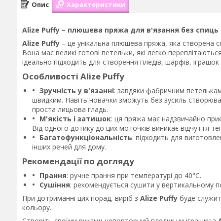
Опис
Характеристики
Alize
Puffy
– плюшева пряжа для в'язання без спиць
Alize
Puffy
– це унікальна плюшева пряжа, яка створена сп
Вона має великі готові петельки, які легко переплітають
ідеально підходить для створення пледів, шарфів, іграшок 
Особливості Alize Puffy
Зручність у в'язанні
: завдяки фабричним петелькам
швидким. Навіть новачки зможуть без зусиль створювати
проста лицьова гладь.
М'якість і затишок
: ця пряжа має надзвичайно приє
Від одного дотику до цих моточків виникає відчуття т
Багатофункціональність
: підходить для виготовлен
інших речей для дому.
Рекомендації по догляду
Прання
: ручне прання при температурі до 40°C.
Сушіння
: рекомендується сушити у вертикальному 
При дотриманні цих порад, виріб з
Alize
Puffy
буде служити
кольору.
Створіть своїми руками неповторний пледик чи іграшку з